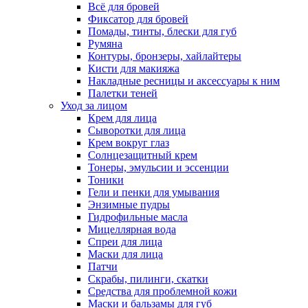
Всё для бровей
Фиксатор для бровей
Помады, тинты, блески для губ
Румяна
Контуры, бронзеры, хайлайтеры
Кисти для макияжа
Накладные ресницы и аксессуары к ним
Палетки теней
Уход за лицом
Крем для лица
Сыворотки для лица
Крем вокруг глаз
Солнцезащитный крем
Тонеры, эмульсии и эссенции
Тоники
Гели и пенки для умывания
Энзимные пудры
Гидрофильные масла
Мицеллярная вода
Спреи для лица
Маски для лица
Патчи
Скрабы, пилинги, скатки
Средства для проблемной кожи
Маски и бальзамы для губ