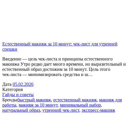
Естественный макияж за 10 минут: чек‑лист для утренней
спешки
Введение — цель чек‑листа и принципы естественного
макияжа Утро редко дает много времени, но выразительный и
естественный образ достижим за 10 минут. Цель этого
чек‑листа — минимизировать средства и ш…
Дата
05.02.2026
Категория
Гайды и советы
Бренды
быстрый макияж
,
естественный макияж
,
макияж для
работы
,
макияж за 10 минут
,
минимальный набор
,
натуральный образ
,
утренний чек-лист
,
экспресс-макияж