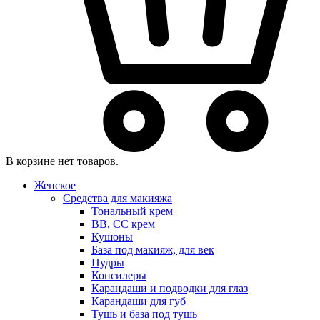
В корзине нет товаров.
Женское
Средства для макияжа
Тональный крем
BB, CC крем
Кушоны
База под макияж, для век
Пудры
Консилеры
Карандаши и подводки для глаз
Карандаши для губ
Тушь и база под тушь