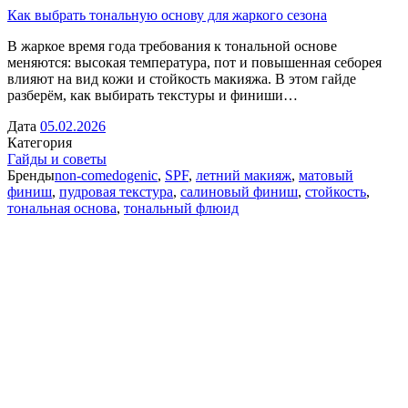
Как выбрать тональную основу для жаркого сезона
В жаркое время года требования к тональной основе
меняются: высокая температура, пот и повышенная себорея
влияют на вид кожи и стойкость макияжа. В этом гайде
разберём, как выбирать текстуры и финиши…
Дата
05.02.2026
Категория
Гайды и советы
Бренды
non-comedogenic
,
SPF
,
летний макияж
,
матовый
финиш
,
пудровая текстура
,
салиновый финиш
,
стойкость
,
тональная основа
,
тональный флюид