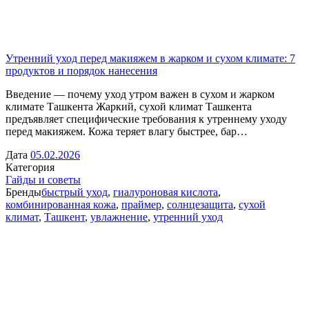
Утренний уход перед макияжем в жарком и сухом климате: 7
продуктов и порядок нанесения
Введение — почему уход утром важен в сухом и жарком
климате Ташкента Жаркий, сухой климат Ташкента
предъявляет специфические требования к утреннему уходу
перед макияжем. Кожа теряет влагу быстрее, бар…
Дата
05.02.2026
Категория
Гайды и советы
Бренды
быстрый уход
,
гиалуроновая кислота
,
комбинированная кожа
,
праймер
,
солнцезащита
,
сухой
климат
,
Ташкент
,
увлажнение
,
утренний уход