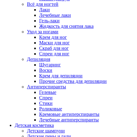
Всё для ногтей
Лаки
Лечебные лаки
Гель-лаки
Жидкость для снятия лака
Уход за ногами
Крем для ног
Маски для ног
Скраб для ног
Спреи для ног
Депиляция
Шугаринг
Воски
Крем для депиляции
Прочие средства для депиляции
Антиперспиранты
Гелевые
Спреи
Стики
Роликовые
Кремовые антиперспиранты
Лечебные антиперспиранты
Детская косметика
Детские шампуни
Детские пены и гели