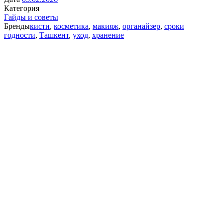
Категория
Гайды и советы
Бренды
кисти
,
косметика
,
макияж
,
органайзер
,
сроки
годности
,
Ташкент
,
уход
,
хранение