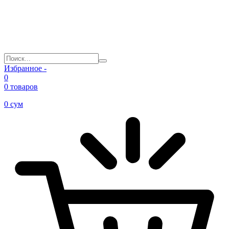
Избранное -
0
0 товаров
0
сум