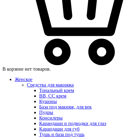
В корзине нет товаров.
Женское
Средства для макияжа
Тональный крем
BB, CC крем
Кушоны
База под макияж, для век
Пудры
Консилеры
Карандаши и подводки для глаз
Карандаши для губ
Тушь и база под тушь