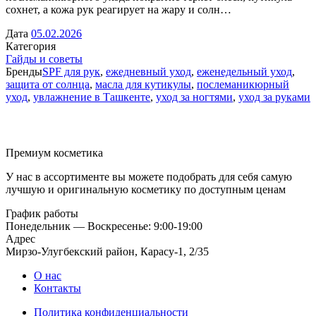
сохнет, а кожа рук реагирует на жару и солн…
Дата
05.02.2026
Категория
Гайды и советы
Бренды
SPF для рук
,
ежедневный уход
,
еженедельный уход
,
защита от солнца
,
масла для кутикулы
,
послеманикюрный
уход
,
увлажнение в Ташкенте
,
уход за ногтями
,
уход за руками
Премиум косметика
У нас в ассортименте вы можете подобрать для себя самую
лучшую и оригинальную косметику по доступным ценам
График работы
Понедельник — Воскресенье: 9:00-19:00
Адрес
Мирзо-Улугбекский район, Карасу-1, 2/35
О нас
Контакты
Политика конфиденциальности