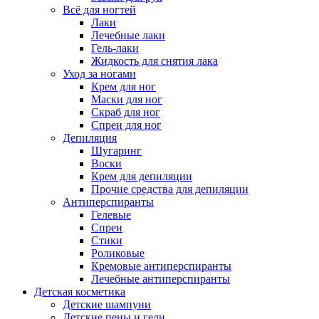
Всё для ногтей
Лаки
Лечебные лаки
Гель-лаки
Жидкость для снятия лака
Уход за ногами
Крем для ног
Маски для ног
Скраб для ног
Спреи для ног
Депиляция
Шугаринг
Воски
Крем для депиляции
Прочие средства для депиляции
Антиперспиранты
Гелевые
Спреи
Стики
Роликовые
Кремовые антиперспиранты
Лечебные антиперспиранты
Детская косметика
Детские шампуни
Детские пены и гели