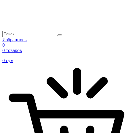
Избранное -
0
0 товаров
0
сум