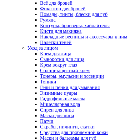
Всё для бровей
Фиксатор для бровей
Помады, тинты, блески для губ
Румяна
Контуры, бронзеры, хайлайтеры
Кисти для макияжа
Накладные ресницы и аксессуары к ним
Палетки теней
Уход за лицом
Крем для лица
Сыворотки для лица
Крем вокруг глаз
Солнцезащитный крем
Тонеры, эмульсии и эссенции
Тоники
Гели и пенки для умывания
Энзимные пудры
Гидрофильные масла
Мицеллярная вода
Спреи для лица
Маски для лица
Патчи
Скрабы, пилинги, скатки
Средства для проблемной кожи
Маски и бальзамы для губ