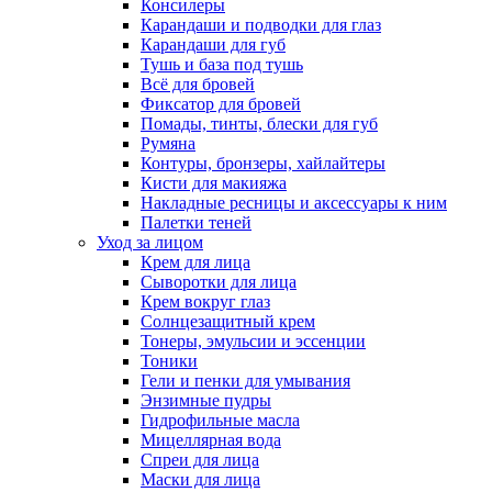
Консилеры
Карандаши и подводки для глаз
Карандаши для губ
Тушь и база под тушь
Всё для бровей
Фиксатор для бровей
Помады, тинты, блески для губ
Румяна
Контуры, бронзеры, хайлайтеры
Кисти для макияжа
Накладные ресницы и аксессуары к ним
Палетки теней
Уход за лицом
Крем для лица
Сыворотки для лица
Крем вокруг глаз
Солнцезащитный крем
Тонеры, эмульсии и эссенции
Тоники
Гели и пенки для умывания
Энзимные пудры
Гидрофильные масла
Мицеллярная вода
Спреи для лица
Маски для лица