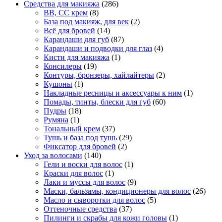
Средства для макияжа
(286)
BB, CC крем
(8)
База под макияж, для век
(2)
Всё для бровей
(14)
Карандаши для губ
(87)
Карандаши и подводки для глаз
(4)
Кисти для макияжа
(1)
Консилеры
(19)
Контуры, бронзеры, хайлайтеры
(2)
Кушоны
(1)
Накладные ресницы и аксессуары к ним
(1)
Помады, тинты, блески для губ
(60)
Пудры
(18)
Румяна
(1)
Тональный крем
(37)
Тушь и база под тушь
(29)
Фиксатор для бровей
(2)
Уход за волосами
(140)
Гели и воски для волос
(1)
Краски для волос
(1)
Лаки и муссы для волос
(9)
Маски, бальзамы, кондиционеры для волос
(26)
Масло и сыворотки для волос
(5)
Оттеночные средства
(37)
Пилинги и скрабы для кожи головы
(1)