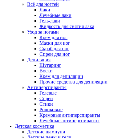
Всё для ногтей
Лаки
Лечебные лаки
Гель-лаки
Жидкость для снятия лака
Уход за ногами
Крем для ног
Маски для ног
Скраб для ног
Спреи для ног
Депиляция
Шугаринг
Воски
Крем для депиляции
Прочие средства для депиляции
Антиперспиранты
Гелевые
Спреи
Стики
Роликовые
Кремовые антиперспиранты
Лечебные антиперспиранты
Детская косметика
Детские шампуни
Детские пены и гели