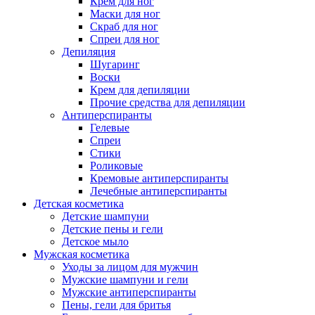
Крем для ног
Маски для ног
Скраб для ног
Спреи для ног
Депиляция
Шугаринг
Воски
Крем для депиляции
Прочие средства для депиляции
Антиперспиранты
Гелевые
Спреи
Стики
Роликовые
Кремовые антиперспиранты
Лечебные антиперспиранты
Детская косметика
Детские шампуни
Детские пены и гели
Детское мыло
Мужская косметика
Уходы за лицом для мужчин
Мужские шампуни и гели
Мужские антиперспиранты
Пены, гели для бритья