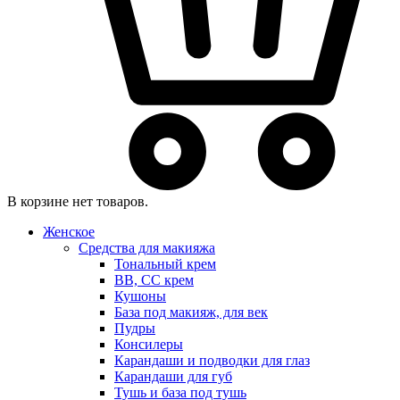
В корзине нет товаров.
Женское
Средства для макияжа
Тональный крем
BB, CC крем
Кушоны
База под макияж, для век
Пудры
Консилеры
Карандаши и подводки для глаз
Карандаши для губ
Тушь и база под тушь