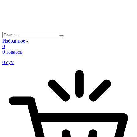
Избранное -
0
0 товаров
0
сум