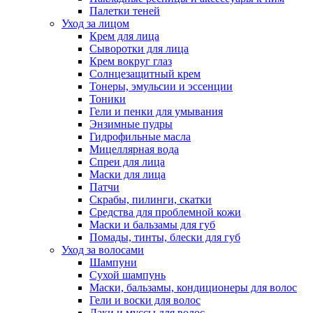
Палетки теней
Уход за лицом
Крем для лица
Сыворотки для лица
Крем вокруг глаз
Солнцезащитный крем
Тонеры, эмульсии и эссенции
Тоники
Гели и пенки для умывания
Энзимные пудры
Гидрофильные масла
Мицеллярная вода
Спреи для лица
Маски для лица
Патчи
Скрабы, пилинги, скатки
Средства для проблемной кожи
Маски и бальзамы для губ
Помады, тинты, блески для губ
Уход за волосами
Шампуни
Сухой шампунь
Маски, бальзамы, кондиционеры для волос
Гели и воски для волос
Лаки и муссы для волос