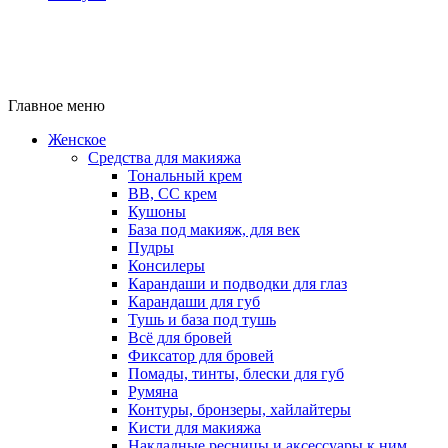
Главное меню
Женское
Средства для макияжа
Тональный крем
BB, CC крем
Кушоны
База под макияж, для век
Пудры
Консилеры
Карандаши и подводки для глаз
Карандаши для губ
Тушь и база под тушь
Всё для бровей
Фиксатор для бровей
Помады, тинты, блески для губ
Румяна
Контуры, бронзеры, хайлайтеры
Кисти для макияжа
Накладные ресницы и аксессуары к ним