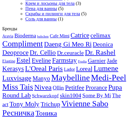
Крем и лосьоны для тела
(3)
Пена для ванны
(5)
Скрабы и пилинги для тела
(5)
Соль для ванны
(1)
Бренды
Catrice
celimax
Bioderma
Cafe Mimi
Aravia
bubchen
Compliment
Daeng Gi Meo Ri
Deonica
Dr. Rashel
Deoproce
Dr. Cellio
Dr.ceuracle
Estel
Farmstay
Eveline
Garnier
Jade
Elastine
Frudia
Lumene
L'Oreal Paris
Kerasys
Loreal
Lador
Maybelline
Medi-Peel
Luxvisage
Manyo
Miss Tais
Nivea
Pupa
Petitfee
Prorance
Ollin
Round Lab
skin1004
Some By Mi
The
Schwarzkopf
Vivienne Sabo
Tony Moly
Trichup
act
Ресничка
Тоника