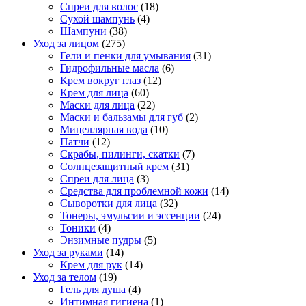
Спреи для волос
(18)
Сухой шампунь
(4)
Шампуни
(38)
Уход за лицом
(275)
Гели и пенки для умывания
(31)
Гидрофильные масла
(6)
Крем вокруг глаз
(12)
Крем для лица
(60)
Маски для лица
(22)
Маски и бальзамы для губ
(2)
Мицеллярная вода
(10)
Патчи
(12)
Скрабы, пилинги, скатки
(7)
Солнцезащитный крем
(31)
Спреи для лица
(3)
Средства для проблемной кожи
(14)
Сыворотки для лица
(32)
Тонеры, эмульсии и эссенции
(24)
Тоники
(4)
Энзимные пудры
(5)
Уход за руками
(14)
Крем для рук
(14)
Уход за телом
(19)
Гель для душа
(4)
Интимная гигиена
(1)