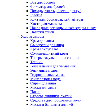
Всё для бровей
Фиксатор для бровей
Помады, тинты, блески для губ
Румяна
Контуры, бронзеры, хайлайтеры
Кисти для макияжа
Накладные ресницы и аксессуары к ним
Палетки теней
Уход за лицом
Крем для лица
Сыворотки для лица
Крем вокруг глаз
Солнцезащитный крем
Тонеры, эмульсии и эссенции
Тоники
Гели и пенки для умывания
Энзимные пудры
Гидрофильные масла
Мицеллярная вода
Спреи для лица
Маски для лица
Патчи
Скрабы, пилинги, скатки
Средства для проблемной кожи
Маски и бальзамы для губ