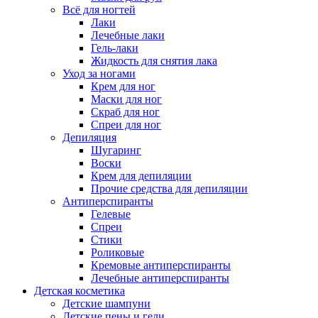
Всё для ногтей
Лаки
Лечебные лаки
Гель-лаки
Жидкость для снятия лака
Уход за ногами
Крем для ног
Маски для ног
Скраб для ног
Спреи для ног
Депиляция
Шугаринг
Воски
Крем для депиляции
Прочие средства для депиляции
Антиперспиранты
Гелевые
Спреи
Стики
Роликовые
Кремовые антиперспиранты
Лечебные антиперспиранты
Детская косметика
Детские шампуни
Детские пены и гели