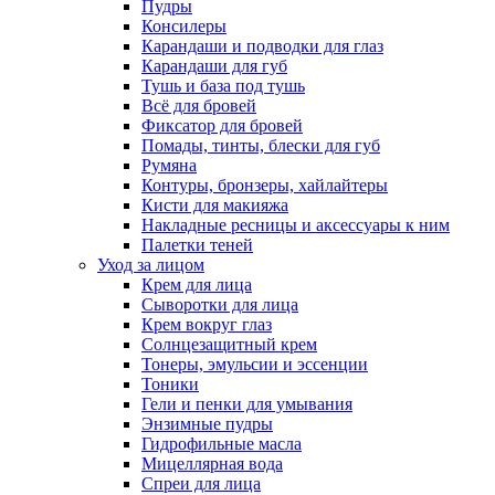
Пудры
Консилеры
Карандаши и подводки для глаз
Карандаши для губ
Тушь и база под тушь
Всё для бровей
Фиксатор для бровей
Помады, тинты, блески для губ
Румяна
Контуры, бронзеры, хайлайтеры
Кисти для макияжа
Накладные ресницы и аксессуары к ним
Палетки теней
Уход за лицом
Крем для лица
Сыворотки для лица
Крем вокруг глаз
Солнцезащитный крем
Тонеры, эмульсии и эссенции
Тоники
Гели и пенки для умывания
Энзимные пудры
Гидрофильные масла
Мицеллярная вода
Спреи для лица