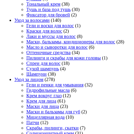
Тональный крем
(38)
Тушь и база под тушь
(30)
Фиксатор для бровей
(2)
Уход за волосами
(140)
Гели и воски для волос
(1)
Краски для волос
(2)
Лаки и муссы для волос
(8)
Маски, бальзамы, кондиционеры для волос
(28)
Масло и сыворотки для волос
(6)
Оттеночные средства
(34)
Пилинги и скрабы для кожи головы
(1)
Спреи для волос
(18)
Сухой шампунь
(4)
Шампуни
(38)
Уход за лицом
(278)
Гели и пенки для умывания
(32)
Гидрофильные масла
(6)
Крем вокруг глаз
(12)
Крем для лица
(61)
Маски для лица
(23)
Маски и бальзамы для губ
(2)
Мицеллярная вода
(10)
Патчи
(12)
Скрабы, пилинги, скатки
(7)
Солнцезащитный крем
(31)