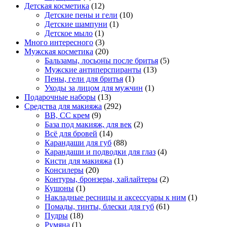
Детская косметика
(12)
Детские пены и гели
(10)
Детские шампуни
(1)
Детское мыло
(1)
Много интересного
(3)
Мужская косметика
(20)
Бальзамы, лосьоны после бритья
(5)
Мужские антиперспиранты
(13)
Пены, гели для бритья
(1)
Уходы за лицом для мужчин
(1)
Подарочные наборы
(13)
Средства для макияжа
(292)
BB, CC крем
(9)
База под макияж, для век
(2)
Всё для бровей
(14)
Карандаши для губ
(88)
Карандаши и подводки для глаз
(4)
Кисти для макияжа
(1)
Консилеры
(20)
Контуры, бронзеры, хайлайтеры
(2)
Кушоны
(1)
Накладные ресницы и аксессуары к ним
(1)
Помады, тинты, блески для губ
(61)
Пудры
(18)
Румяна
(1)