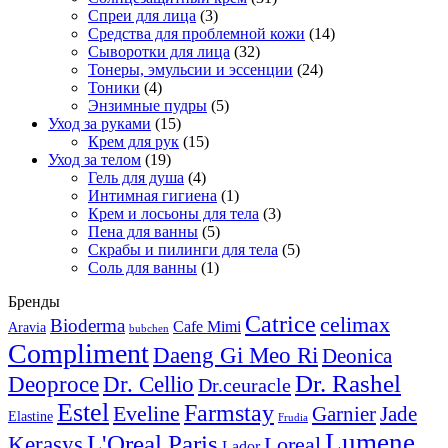
Спреи для лица
(3)
Средства для проблемной кожи
(14)
Сыворотки для лица
(32)
Тонеры, эмульсии и эссенции
(24)
Тоники
(4)
Энзимные пудры
(5)
Уход за руками
(15)
Крем для рук
(15)
Уход за телом
(19)
Гель для душа
(4)
Интимная гигиена
(1)
Крем и лосьоны для тела
(3)
Пена для ванны
(5)
Скрабы и пилинги для тела
(5)
Соль для ванны
(1)
Бренды
Catrice
celimax
Bioderma
Cafe Mimi
Aravia
bubchen
Compliment
Daeng Gi Meo Ri
Deonica
Dr. Rashel
Deoproce
Dr. Cellio
Dr.ceuracle
Estel
Farmstay
Eveline
Garnier
Jade
Elastine
Frudia
Lumene
L'Oreal Paris
Kerasys
Loreal
Lador