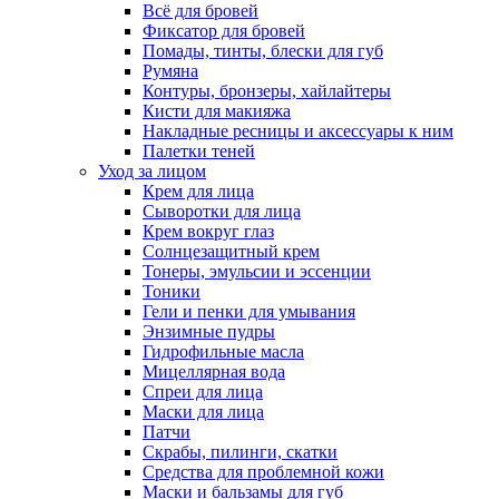
Всё для бровей
Фиксатор для бровей
Помады, тинты, блески для губ
Румяна
Контуры, бронзеры, хайлайтеры
Кисти для макияжа
Накладные ресницы и аксессуары к ним
Палетки теней
Уход за лицом
Крем для лица
Сыворотки для лица
Крем вокруг глаз
Солнцезащитный крем
Тонеры, эмульсии и эссенции
Тоники
Гели и пенки для умывания
Энзимные пудры
Гидрофильные масла
Мицеллярная вода
Спреи для лица
Маски для лица
Патчи
Скрабы, пилинги, скатки
Средства для проблемной кожи
Маски и бальзамы для губ