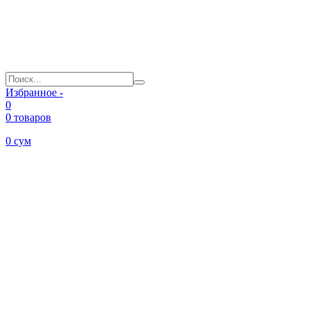
Избранное -
0
0 товаров
0
сум