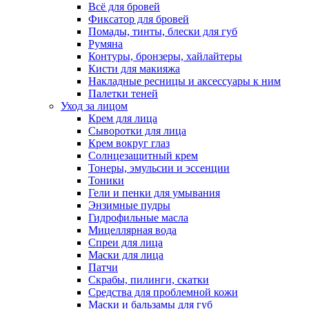
Всё для бровей
Фиксатор для бровей
Помады, тинты, блески для губ
Румяна
Контуры, бронзеры, хайлайтеры
Кисти для макияжа
Накладные ресницы и аксессуары к ним
Палетки теней
Уход за лицом
Крем для лица
Сыворотки для лица
Крем вокруг глаз
Солнцезащитный крем
Тонеры, эмульсии и эссенции
Тоники
Гели и пенки для умывания
Энзимные пудры
Гидрофильные масла
Мицеллярная вода
Спреи для лица
Маски для лица
Патчи
Скрабы, пилинги, скатки
Средства для проблемной кожи
Маски и бальзамы для губ