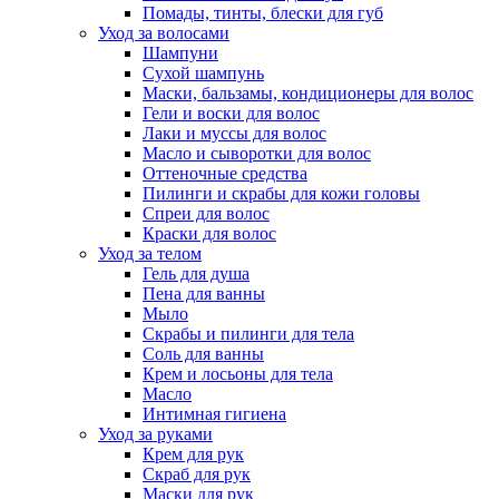
Помады, тинты, блески для губ
Уход за волосами
Шампуни
Сухой шампунь
Маски, бальзамы, кондиционеры для волос
Гели и воски для волос
Лаки и муссы для волос
Масло и сыворотки для волос
Оттеночные средства
Пилинги и скрабы для кожи головы
Спреи для волос
Краски для волос
Уход за телом
Гель для душа
Пена для ванны
Мыло
Скрабы и пилинги для тела
Соль для ванны
Крем и лосьоны для тела
Масло
Интимная гигиена
Уход за руками
Крем для рук
Скраб для рук
Маски для рук