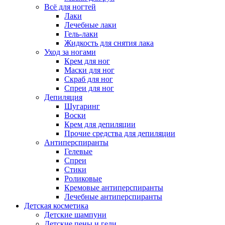
Всё для ногтей
Лаки
Лечебные лаки
Гель-лаки
Жидкость для снятия лака
Уход за ногами
Крем для ног
Маски для ног
Скраб для ног
Спреи для ног
Депиляция
Шугаринг
Воски
Крем для депиляции
Прочие средства для депиляции
Антиперспиранты
Гелевые
Спреи
Стики
Роликовые
Кремовые антиперспиранты
Лечебные антиперспиранты
Детская косметика
Детские шампуни
Детские пены и гели