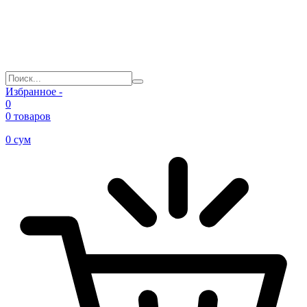
Избранное -
0
0 товаров
0
сум