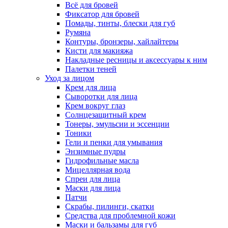
Всё для бровей
Фиксатор для бровей
Помады, тинты, блески для губ
Румяна
Контуры, бронзеры, хайлайтеры
Кисти для макияжа
Накладные ресницы и аксессуары к ним
Палетки теней
Уход за лицом
Крем для лица
Сыворотки для лица
Крем вокруг глаз
Солнцезащитный крем
Тонеры, эмульсии и эссенции
Тоники
Гели и пенки для умывания
Энзимные пудры
Гидрофильные масла
Мицеллярная вода
Спреи для лица
Маски для лица
Патчи
Скрабы, пилинги, скатки
Средства для проблемной кожи
Маски и бальзамы для губ