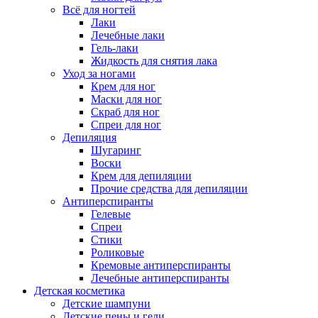
Всё для ногтей
Лаки
Лечебные лаки
Гель-лаки
Жидкость для снятия лака
Уход за ногами
Крем для ног
Маски для ног
Скраб для ног
Спреи для ног
Депиляция
Шугаринг
Воски
Крем для депиляции
Прочие средства для депиляции
Антиперспиранты
Гелевые
Спреи
Стики
Роликовые
Кремовые антиперспиранты
Лечебные антиперспиранты
Детская косметика
Детские шампуни
Детские пены и гели