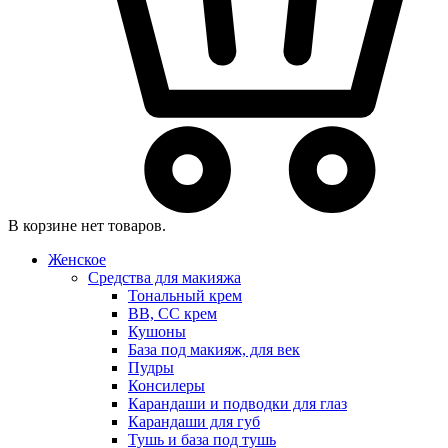
В корзине нет товаров.
Женское
Средства для макияжа
Тональный крем
BB, CC крем
Кушоны
База под макияж, для век
Пудры
Консилеры
Карандаши и подводки для глаз
Карандаши для губ
Тушь и база под тушь