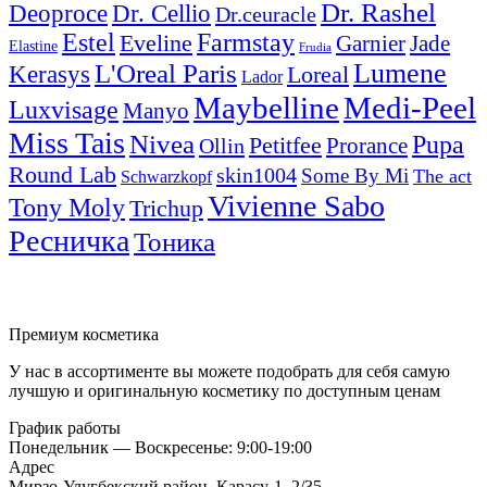
Dr. Rashel
Deoproce
Dr. Cellio
Dr.ceuracle
Estel
Farmstay
Eveline
Garnier
Jade
Elastine
Frudia
Lumene
L'Oreal Paris
Kerasys
Loreal
Lador
Maybelline
Medi-Peel
Luxvisage
Manyo
Miss Tais
Nivea
Pupa
Petitfee
Ollin
Prorance
Round Lab
skin1004
Some By Mi
The act
Schwarzkopf
Vivienne Sabo
Tony Moly
Trichup
Ресничка
Тоника
Премиум косметика
У нас в ассортименте вы можете подобрать для себя самую
лучшую и оригинальную косметику по доступным ценам
График работы
Понедельник — Воскресенье: 9:00-19:00
Адрес
Мирзо-Улугбекский район, Карасу-1, 2/35