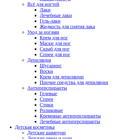
Всё для ногтей
Лаки
Лечебные лаки
Гель-лаки
Жидкость для снятия лака
Уход за ногами
Крем для ног
Маски для ног
Скраб для ног
Спреи для ног
Депиляция
Шугаринг
Воски
Крем для депиляции
Прочие средства для депиляции
Антиперспиранты
Гелевые
Спреи
Стики
Роликовые
Кремовые антиперспиранты
Лечебные антиперспиранты
Детская косметика
Детские шампуни
Детские пены и гели