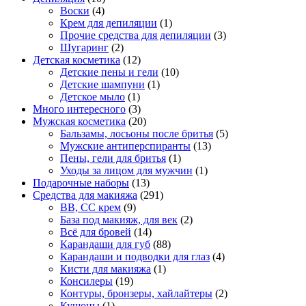
Воски
(4)
Крем для депиляции
(1)
Прочие средства для депиляции
(3)
Шугаринг
(2)
Детская косметика
(12)
Детские пены и гели
(10)
Детские шампуни
(1)
Детское мыло
(1)
Много интересного
(3)
Мужская косметика
(20)
Бальзамы, лосьоны после бритья
(5)
Мужские антиперспиранты
(13)
Пены, гели для бритья
(1)
Уходы за лицом для мужчин
(1)
Подарочные наборы
(13)
Средства для макияжа
(291)
BB, CC крем
(9)
База под макияж, для век
(2)
Всё для бровей
(14)
Карандаши для губ
(88)
Карандаши и подводки для глаз
(4)
Кисти для макияжа
(1)
Консилеры
(19)
Контуры, бронзеры, хайлайтеры
(2)
Кушоны
(1)