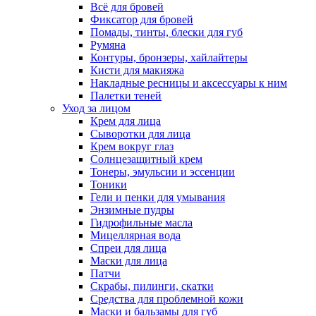
Всё для бровей
Фиксатор для бровей
Помады, тинты, блески для губ
Румяна
Контуры, бронзеры, хайлайтеры
Кисти для макияжа
Накладные ресницы и аксессуары к ним
Палетки теней
Уход за лицом
Крем для лица
Сыворотки для лица
Крем вокруг глаз
Солнцезащитный крем
Тонеры, эмульсии и эссенции
Тоники
Гели и пенки для умывания
Энзимные пудры
Гидрофильные масла
Мицеллярная вода
Спреи для лица
Маски для лица
Патчи
Скрабы, пилинги, скатки
Средства для проблемной кожи
Маски и бальзамы для губ