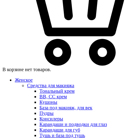
В корзине нет товаров.
Женское
Средства для макияжа
Тональный крем
BB, CC крем
Кушоны
База под макияж, для век
Пудры
Консилеры
Карандаши и подводки для глаз
Карандаши для губ
Тушь и база под тушь