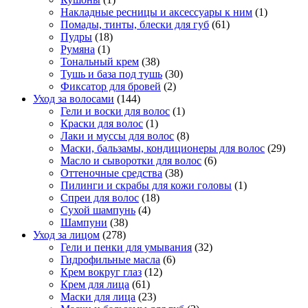
Накладные ресницы и аксессуары к ним
(1)
Помады, тинты, блески для губ
(61)
Пудры
(18)
Румяна
(1)
Тональный крем
(38)
Тушь и база под тушь
(30)
Фиксатор для бровей
(2)
Уход за волосами
(144)
Гели и воски для волос
(1)
Краски для волос
(1)
Лаки и муссы для волос
(8)
Маски, бальзамы, кондиционеры для волос
(29)
Масло и сыворотки для волос
(6)
Оттеночные средства
(38)
Пилинги и скрабы для кожи головы
(1)
Спреи для волос
(18)
Сухой шампунь
(4)
Шампуни
(38)
Уход за лицом
(278)
Гели и пенки для умывания
(32)
Гидрофильные масла
(6)
Крем вокруг глаз
(12)
Крем для лица
(61)
Маски для лица
(23)