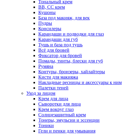
Тональный крем
BB, CC крем
Кушоны
База под макияж, для век
Пудры
Консилеры
Карандаши и подводки для глаз
Карандаши для губ
Тушь и база под тушь
Всё для бровей
Фиксатор для бровей
Помады, тинты, блески для губ
Румяна
Контуры, бронзеры, хайлайтеры
Кисти для макияжа
Накладные ресницы и аксессуары к ним
Палетки теней
Уход за лицом
Крем для лица
Сыворотки для лица
Крем вокруг глаз
Солнцезащитный крем
Тонеры, эмульсии и эссенции
Тоники
Гели и пенки для умывания