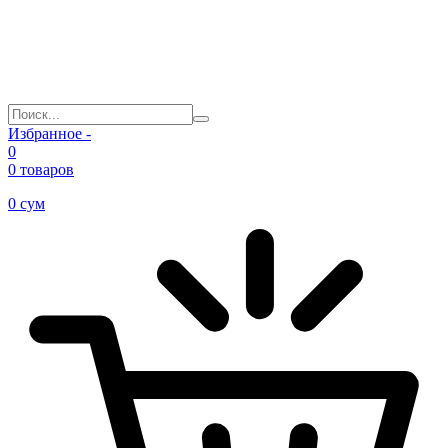
Избранное -
0
0 товаров
0
сум