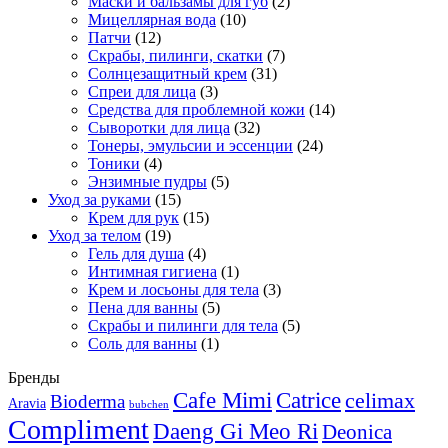
Маски и бальзамы для губ
(2)
Мицеллярная вода
(10)
Патчи
(12)
Скрабы, пилинги, скатки
(7)
Солнцезащитный крем
(31)
Спреи для лица
(3)
Средства для проблемной кожи
(14)
Сыворотки для лица
(32)
Тонеры, эмульсии и эссенции
(24)
Тоники
(4)
Энзимные пудры
(5)
Уход за руками
(15)
Крем для рук
(15)
Уход за телом
(19)
Гель для душа
(4)
Интимная гигиена
(1)
Крем и лосьоны для тела
(3)
Пена для ванны
(5)
Скрабы и пилинги для тела
(5)
Соль для ванны
(1)
Бренды
Cafe Mimi
Catrice
celimax
Bioderma
Aravia
bubchen
Compliment
Daeng Gi Meo Ri
Deonica