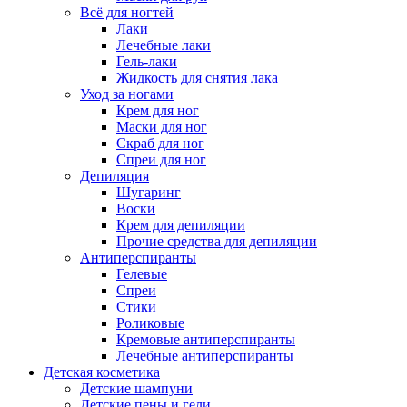
Всё для ногтей
Лаки
Лечебные лаки
Гель-лаки
Жидкость для снятия лака
Уход за ногами
Крем для ног
Маски для ног
Скраб для ног
Спреи для ног
Депиляция
Шугаринг
Воски
Крем для депиляции
Прочие средства для депиляции
Антиперспиранты
Гелевые
Спреи
Стики
Роликовые
Кремовые антиперспиранты
Лечебные антиперспиранты
Детская косметика
Детские шампуни
Детские пены и гели