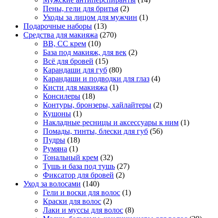
Пены, гели для бритья
(2)
Уходы за лицом для мужчин
(1)
Подарочные наборы
(13)
Средства для макияжа
(270)
BB, CC крем
(10)
База под макияж, для век
(2)
Всё для бровей
(15)
Карандаши для губ
(80)
Карандаши и подводки для глаз
(4)
Кисти для макияжа
(1)
Консилеры
(18)
Контуры, бронзеры, хайлайтеры
(2)
Кушоны
(1)
Накладные ресницы и аксессуары к ним
(1)
Помады, тинты, блески для губ
(56)
Пудры
(18)
Румяна
(1)
Тональный крем
(32)
Тушь и база под тушь
(27)
Фиксатор для бровей
(2)
Уход за волосами
(140)
Гели и воски для волос
(1)
Краски для волос
(2)
Лаки и муссы для волос
(8)