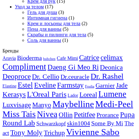
Крем для рук
(15)
Уход за телом
(17)
Гель для душа
(3)
Интимная гигиена
(1)
Крем и лосьоны для тела
(2)
Пена для ванны
(5)
Скрабы и пилинги для тела
(5)
Соль для ванны
(1)
Бренды
Catrice
celimax
Bioderma
Aravia
Cafe Mimi
bubchen
Compliment
Daeng Gi Meo Ri
Deonica
Dr. Rashel
Deoproce
Dr. Cellio
Dr.ceuracle
Estel
Eveline
Farmstay
Jade
Garnier
Elastine
Frudia
Lumene
L'Oreal Paris
Kerasys
Loreal
Lador
Maybelline
Medi-Peel
Luxvisage
Manyo
Miss Tais
Nivea
Pupa
Petitfee
Ollin
Prorance
Round Lab
skin1004
Some By Mi
The
Schwarzkopf
Vivienne Sabo
Tony Moly
Trichup
act