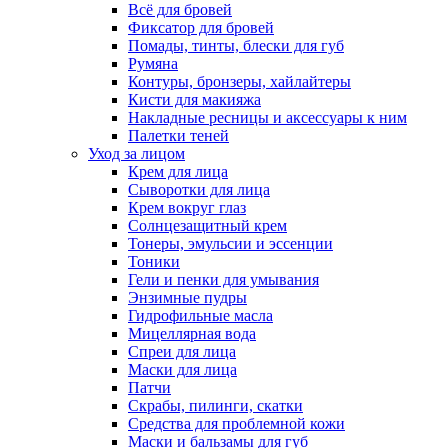
Всё для бровей
Фиксатор для бровей
Помады, тинты, блески для губ
Румяна
Контуры, бронзеры, хайлайтеры
Кисти для макияжа
Накладные ресницы и аксессуары к ним
Палетки теней
Уход за лицом
Крем для лица
Сыворотки для лица
Крем вокруг глаз
Солнцезащитный крем
Тонеры, эмульсии и эссенции
Тоники
Гели и пенки для умывания
Энзимные пудры
Гидрофильные масла
Мицеллярная вода
Спреи для лица
Маски для лица
Патчи
Скрабы, пилинги, скатки
Средства для проблемной кожи
Маски и бальзамы для губ