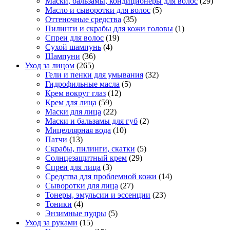
Маски, бальзамы, кондиционеры для волос
(29)
Масло и сыворотки для волос
(5)
Оттеночные средства
(35)
Пилинги и скрабы для кожи головы
(1)
Спреи для волос
(19)
Сухой шампунь
(4)
Шампуни
(36)
Уход за лицом
(265)
Гели и пенки для умывания
(32)
Гидрофильные масла
(5)
Крем вокруг глаз
(12)
Крем для лица
(59)
Маски для лица
(22)
Маски и бальзамы для губ
(2)
Мицеллярная вода
(10)
Патчи
(13)
Скрабы, пилинги, скатки
(5)
Солнцезащитный крем
(29)
Спреи для лица
(3)
Средства для проблемной кожи
(14)
Сыворотки для лица
(27)
Тонеры, эмульсии и эссенции
(23)
Тоники
(4)
Энзимные пудры
(5)
Уход за руками
(15)