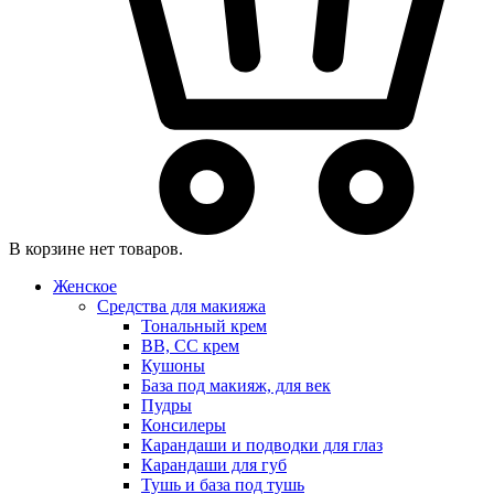
В корзине нет товаров.
Женское
Средства для макияжа
Тональный крем
BB, CC крем
Кушоны
База под макияж, для век
Пудры
Консилеры
Карандаши и подводки для глаз
Карандаши для губ
Тушь и база под тушь