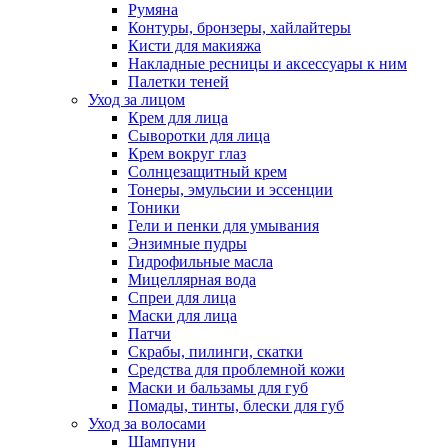
Румяна
Контуры, бронзеры, хайлайтеры
Кисти для макияжа
Накладные ресницы и аксессуары к ним
Палетки теней
Уход за лицом
Крем для лица
Сыворотки для лица
Крем вокруг глаз
Солнцезащитный крем
Тонеры, эмульсии и эссенции
Тоники
Гели и пенки для умывания
Энзимные пудры
Гидрофильные масла
Мицеллярная вода
Спреи для лица
Маски для лица
Патчи
Скрабы, пилинги, скатки
Средства для проблемной кожи
Маски и бальзамы для губ
Помады, тинты, блески для губ
Уход за волосами
Шампуни