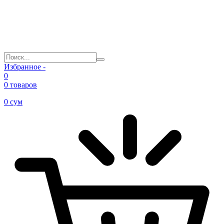
Избранное -
0
0 товаров
0
сум