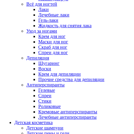
Всё для ногтей
Лаки
Лечебные лаки
Гель-лаки
Жидкость для снятия лака
Уход за ногами
Крем для ног
Маски для ног
Скраб для ног
Спреи для ног
Депиляция
Шугаринг
Воски
Крем для депиляции
Прочие средства для депиляции
Антиперспиранты
Гелевые
Спреи
Стики
Роликовые
Кремовые антиперспиранты
Лечебные антиперспиранты
Детская косметика
Детские шампуни
Детские пены и гели