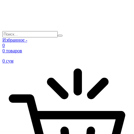
Избранное -
0
0 товаров
0
сум