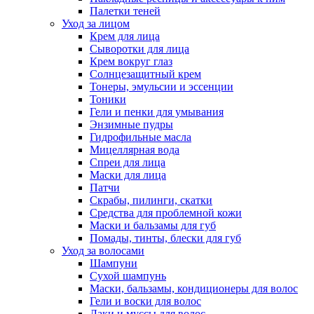
Палетки теней
Уход за лицом
Крем для лица
Сыворотки для лица
Крем вокруг глаз
Солнцезащитный крем
Тонеры, эмульсии и эссенции
Тоники
Гели и пенки для умывания
Энзимные пудры
Гидрофильные масла
Мицеллярная вода
Спреи для лица
Маски для лица
Патчи
Скрабы, пилинги, скатки
Средства для проблемной кожи
Маски и бальзамы для губ
Помады, тинты, блески для губ
Уход за волосами
Шампуни
Сухой шампунь
Маски, бальзамы, кондиционеры для волос
Гели и воски для волос
Лаки и муссы для волос