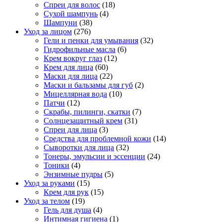
Спреи для волос
(18)
Сухой шампунь
(4)
Шампуни
(38)
Уход за лицом
(276)
Гели и пенки для умывания
(32)
Гидрофильные масла
(6)
Крем вокруг глаз
(12)
Крем для лица
(60)
Маски для лица
(22)
Маски и бальзамы для губ
(2)
Мицеллярная вода
(10)
Патчи
(12)
Скрабы, пилинги, скатки
(7)
Солнцезащитный крем
(31)
Спреи для лица
(3)
Средства для проблемной кожи
(14)
Сыворотки для лица
(32)
Тонеры, эмульсии и эссенции
(24)
Тоники
(4)
Энзимные пудры
(5)
Уход за руками
(15)
Крем для рук
(15)
Уход за телом
(19)
Гель для душа
(4)
Интимная гигиена
(1)