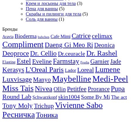
Крем и лосьоны для тела
(3)
Пена для ванны
(5)
Скрабы и пилинги для тела
(5)
Соль для ванны
(1)
Бренды
Catrice
celimax
Bioderma
Cafe Mimi
Aravia
bubchen
Compliment
Daeng Gi Meo Ri
Deonica
Dr. Rashel
Deoproce
Dr. Cellio
Dr.ceuracle
Estel
Farmstay
Eveline
Garnier
Jade
Elastine
Frudia
Lumene
L'Oreal Paris
Kerasys
Loreal
Lador
Maybelline
Medi-Peel
Luxvisage
Manyo
Miss Tais
Nivea
Pupa
Petitfee
Ollin
Prorance
Round Lab
skin1004
Some By Mi
The act
Schwarzkopf
Vivienne Sabo
Tony Moly
Trichup
Ресничка
Тоника