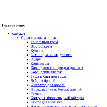
Главное меню
Женское
Средства для макияжа
Тональный крем
BB, CC крем
Кушоны
База под макияж, для век
Пудры
Консилеры
Карандаши и подводки для глаз
Карандаши для губ
Тушь и база под тушь
Всё для бровей
Фиксатор для бровей
Помады, тинты, блески для губ
Румяна
Контуры, бронзеры, хайлайтеры
Кисти для макияжа
Накладные ресницы и аксессуары к ним