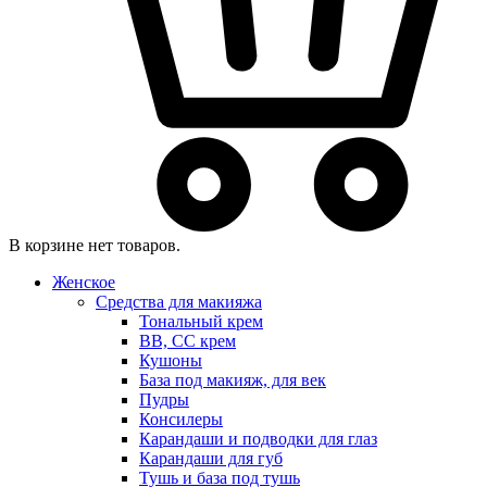
В корзине нет товаров.
Женское
Средства для макияжа
Тональный крем
BB, CC крем
Кушоны
База под макияж, для век
Пудры
Консилеры
Карандаши и подводки для глаз
Карандаши для губ
Тушь и база под тушь