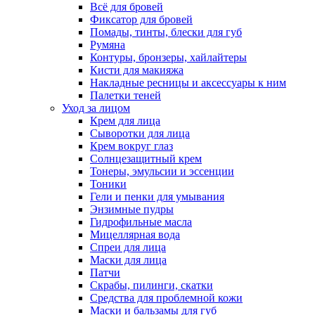
Всё для бровей
Фиксатор для бровей
Помады, тинты, блески для губ
Румяна
Контуры, бронзеры, хайлайтеры
Кисти для макияжа
Накладные ресницы и аксессуары к ним
Палетки теней
Уход за лицом
Крем для лица
Сыворотки для лица
Крем вокруг глаз
Солнцезащитный крем
Тонеры, эмульсии и эссенции
Тоники
Гели и пенки для умывания
Энзимные пудры
Гидрофильные масла
Мицеллярная вода
Спреи для лица
Маски для лица
Патчи
Скрабы, пилинги, скатки
Средства для проблемной кожи
Маски и бальзамы для губ