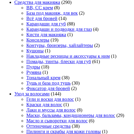
Средства для макияжа
(290)
BB, CC крем
(8)
База под макияж, для век
(2)
Всё для бровей
(14)
Карандаши для губ
(88)
Карандаши и подводки для глаз
(4)
Кисти для макияжа
(1)
Консилеры
(19)
Контуры, бронзеры, хайлайтеры
(2)
Кушоны
(1)
Накладные ресницы и аксессуары к ним
(1)
Помады, тинты, блески для губ
(61)
Пудры
(18)
Румяна
(1)
Тональный крем
(38)
Тушь и база под тушь
(30)
Фиксатор для бровей
(2)
Уход за волосами
(144)
Гели и воски для волос
(1)
Краски для волос
(1)
Лаки и муссы для волос
(8)
Маски, бальзамы, кондиционеры для волос
(29)
Масло и сыворотки для волос
(6)
Оттеночные средства
(38)
Пилинги и скрабы для кожи головы
(1)