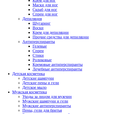
Крем для ног
Маски для ног
Скраб для ног
Спреи для ног
Депиляция
Шугаринг
Воски
Крем для депиляции
Прочие средства для депиляции
Антиперспиранты
Гелевые
Спреи
Стики
Роликовые
Кремовые антиперспиранты
Лечебные антиперспиранты
Детская косметика
Детские шампуни
Детские пены и гели
Детское мыло
Мужская косметика
Уходы за лицом для мужчин
Мужские шампуни и гели
Мужские антиперспиранты
Пены, гели для бритья