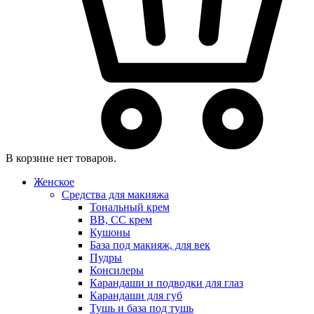
В корзине нет товаров.
Женское
Средства для макияжа
Тональный крем
BB, CC крем
Кушоны
База под макияж, для век
Пудры
Консилеры
Карандаши и подводки для глаз
Карандаши для губ
Тушь и база под тушь