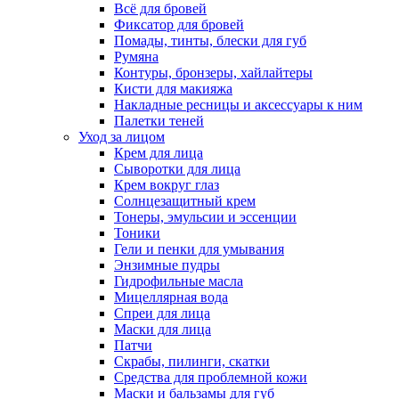
Всё для бровей
Фиксатор для бровей
Помады, тинты, блески для губ
Румяна
Контуры, бронзеры, хайлайтеры
Кисти для макияжа
Накладные ресницы и аксессуары к ним
Палетки теней
Уход за лицом
Крем для лица
Сыворотки для лица
Крем вокруг глаз
Солнцезащитный крем
Тонеры, эмульсии и эссенции
Тоники
Гели и пенки для умывания
Энзимные пудры
Гидрофильные масла
Мицеллярная вода
Спреи для лица
Маски для лица
Патчи
Скрабы, пилинги, скатки
Средства для проблемной кожи
Маски и бальзамы для губ