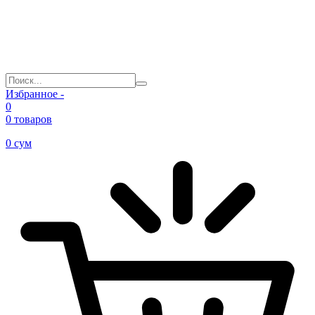
Избранное -
0
0 товаров
0
сум