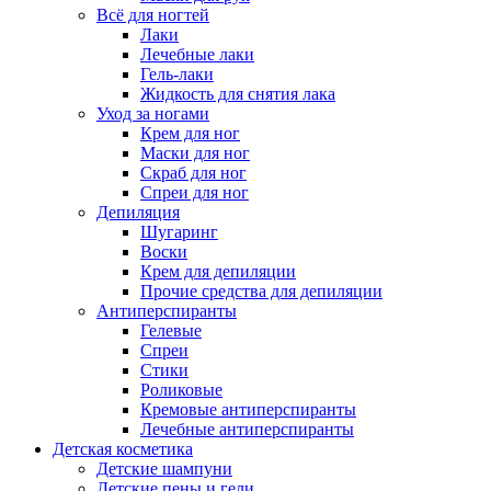
Всё для ногтей
Лаки
Лечебные лаки
Гель-лаки
Жидкость для снятия лака
Уход за ногами
Крем для ног
Маски для ног
Скраб для ног
Спреи для ног
Депиляция
Шугаринг
Воски
Крем для депиляции
Прочие средства для депиляции
Антиперспиранты
Гелевые
Спреи
Стики
Роликовые
Кремовые антиперспиранты
Лечебные антиперспиранты
Детская косметика
Детские шампуни
Детские пены и гели