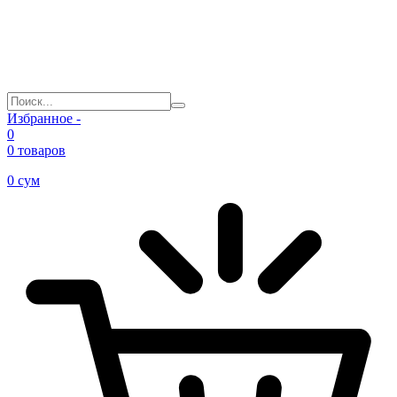
Избранное -
0
0 товаров
0
сум