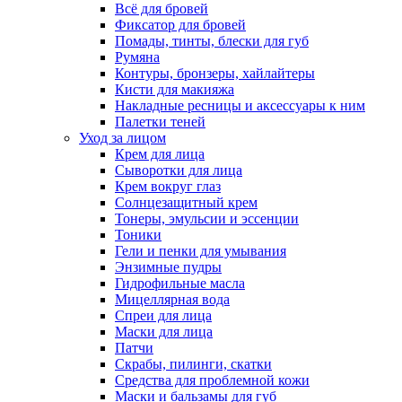
Всё для бровей
Фиксатор для бровей
Помады, тинты, блески для губ
Румяна
Контуры, бронзеры, хайлайтеры
Кисти для макияжа
Накладные ресницы и аксессуары к ним
Палетки теней
Уход за лицом
Крем для лица
Сыворотки для лица
Крем вокруг глаз
Солнцезащитный крем
Тонеры, эмульсии и эссенции
Тоники
Гели и пенки для умывания
Энзимные пудры
Гидрофильные масла
Мицеллярная вода
Спреи для лица
Маски для лица
Патчи
Скрабы, пилинги, скатки
Средства для проблемной кожи
Маски и бальзамы для губ