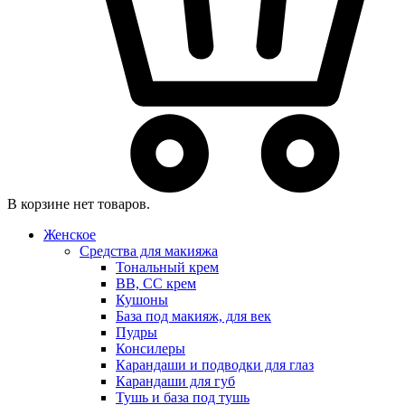
В корзине нет товаров.
Женское
Средства для макияжа
Тональный крем
BB, CC крем
Кушоны
База под макияж, для век
Пудры
Консилеры
Карандаши и подводки для глаз
Карандаши для губ
Тушь и база под тушь