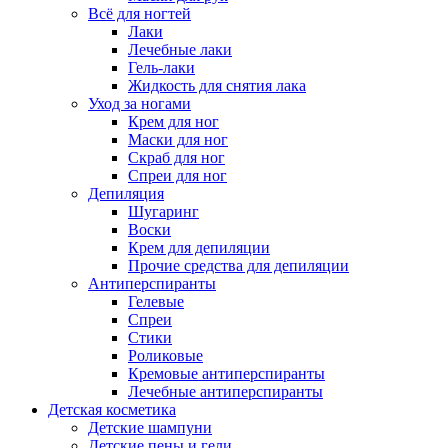
Всё для ногтей
Лаки
Лечебные лаки
Гель-лаки
Жидкость для снятия лака
Уход за ногами
Крем для ног
Маски для ног
Скраб для ног
Спреи для ног
Депиляция
Шугаринг
Воски
Крем для депиляции
Прочие средства для депиляции
Антиперспиранты
Гелевые
Спреи
Стики
Роликовые
Кремовые антиперспиранты
Лечебные антиперспиранты
Детская косметика
Детские шампуни
Детские пены и гели