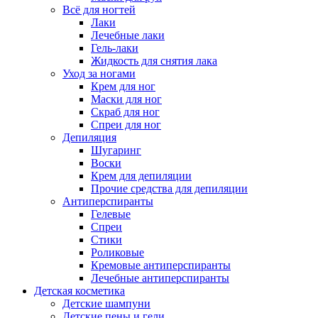
Всё для ногтей
Лаки
Лечебные лаки
Гель-лаки
Жидкость для снятия лака
Уход за ногами
Крем для ног
Маски для ног
Скраб для ног
Спреи для ног
Депиляция
Шугаринг
Воски
Крем для депиляции
Прочие средства для депиляции
Антиперспиранты
Гелевые
Спреи
Стики
Роликовые
Кремовые антиперспиранты
Лечебные антиперспиранты
Детская косметика
Детские шампуни
Детские пены и гели