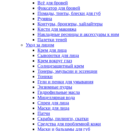
Всё для бровей
Фиксатор для бровей
Помады, тинты, блески для губ
Румяна
Контуры, бронзеры, хайлайтеры
Кисти для макияжа
Накладные ресницы и аксессуары к ним
Палетки теней
Уход за лицом
Крем для лица
Сыворотки для лица
Крем вокруг глаз
Солнцезащитный крем
Тонеры, эмульсии и эссенции
Тоники
Гели и пенки для умывания
Энзимные пудры
Гидрофильные масла
Мицеллярная вода
Спреи для лица
Маски для лица
Патчи
Скрабы, пилинги, скатки
Средства для проблемной кожи
Маски и бальзамы для губ