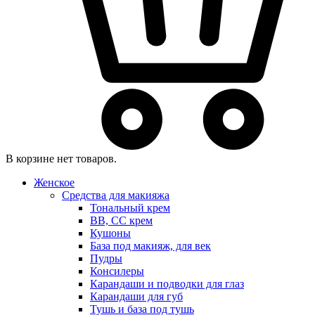
В корзине нет товаров.
Женское
Средства для макияжа
Тональный крем
BB, CC крем
Кушоны
База под макияж, для век
Пудры
Консилеры
Карандаши и подводки для глаз
Карандаши для губ
Тушь и база под тушь