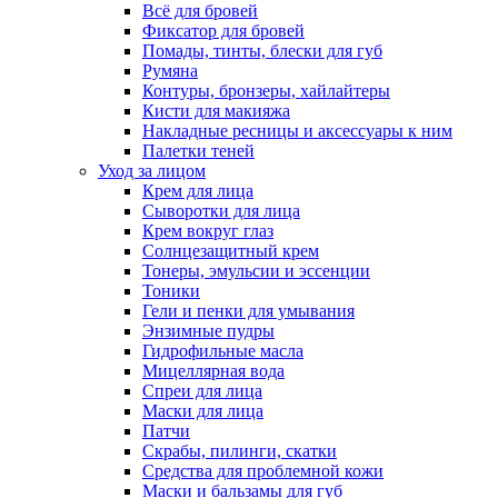
Всё для бровей
Фиксатор для бровей
Помады, тинты, блески для губ
Румяна
Контуры, бронзеры, хайлайтеры
Кисти для макияжа
Накладные ресницы и аксессуары к ним
Палетки теней
Уход за лицом
Крем для лица
Сыворотки для лица
Крем вокруг глаз
Солнцезащитный крем
Тонеры, эмульсии и эссенции
Тоники
Гели и пенки для умывания
Энзимные пудры
Гидрофильные масла
Мицеллярная вода
Спреи для лица
Маски для лица
Патчи
Скрабы, пилинги, скатки
Средства для проблемной кожи
Маски и бальзамы для губ