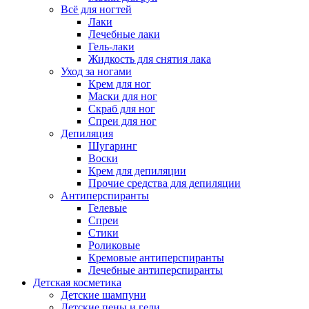
Всё для ногтей
Лаки
Лечебные лаки
Гель-лаки
Жидкость для снятия лака
Уход за ногами
Крем для ног
Маски для ног
Скраб для ног
Спреи для ног
Депиляция
Шугаринг
Воски
Крем для депиляции
Прочие средства для депиляции
Антиперспиранты
Гелевые
Спреи
Стики
Роликовые
Кремовые антиперспиранты
Лечебные антиперспиранты
Детская косметика
Детские шампуни
Детские пены и гели