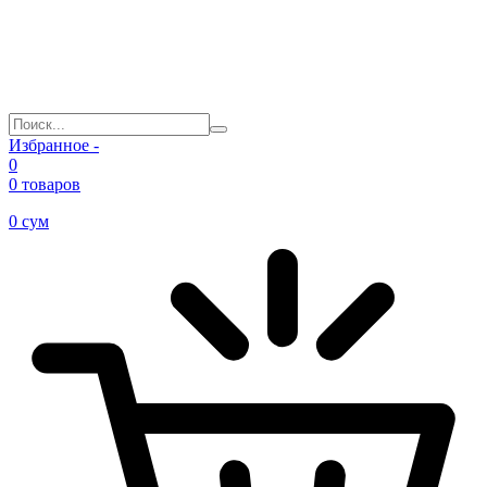
Избранное -
0
0 товаров
0
сум