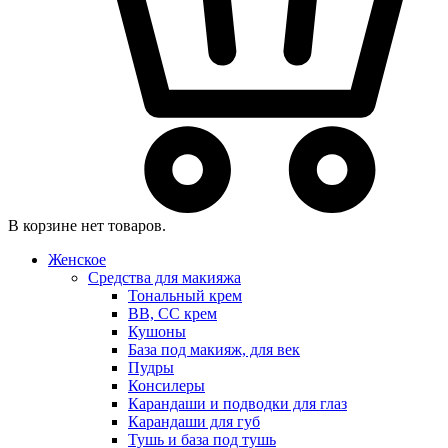
В корзине нет товаров.
Женское
Средства для макияжа
Тональный крем
BB, CC крем
Кушоны
База под макияж, для век
Пудры
Консилеры
Карандаши и подводки для глаз
Карандаши для губ
Тушь и база под тушь