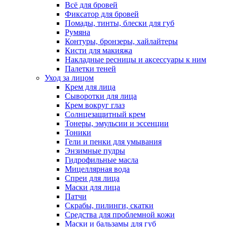
Всё для бровей
Фиксатор для бровей
Помады, тинты, блески для губ
Румяна
Контуры, бронзеры, хайлайтеры
Кисти для макияжа
Накладные ресницы и аксессуары к ним
Палетки теней
Уход за лицом
Крем для лица
Сыворотки для лица
Крем вокруг глаз
Солнцезащитный крем
Тонеры, эмульсии и эссенции
Тоники
Гели и пенки для умывания
Энзимные пудры
Гидрофильные масла
Мицеллярная вода
Спреи для лица
Маски для лица
Патчи
Скрабы, пилинги, скатки
Средства для проблемной кожи
Маски и бальзамы для губ