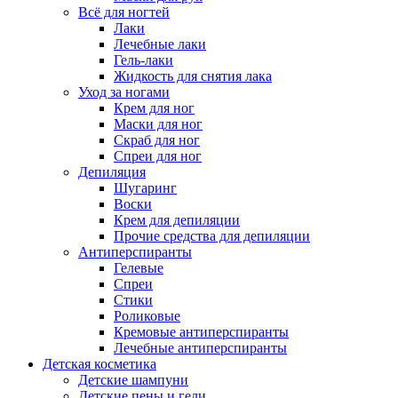
Всё для ногтей
Лаки
Лечебные лаки
Гель-лаки
Жидкость для снятия лака
Уход за ногами
Крем для ног
Маски для ног
Скраб для ног
Спреи для ног
Депиляция
Шугаринг
Воски
Крем для депиляции
Прочие средства для депиляции
Антиперспиранты
Гелевые
Спреи
Стики
Роликовые
Кремовые антиперспиранты
Лечебные антиперспиранты
Детская косметика
Детские шампуни
Детские пены и гели