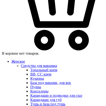
В корзине нет товаров.
Женское
Средства для макияжа
Тональный крем
BB, CC крем
Кушоны
База под макияж, для век
Пудры
Консилеры
Карандаши и подводки для глаз
Карандаши для губ
Тушь и база под тушь