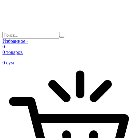
Избранное -
0
0 товаров
0
сум