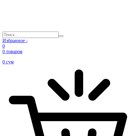
Избранное -
0
0 товаров
0
сум