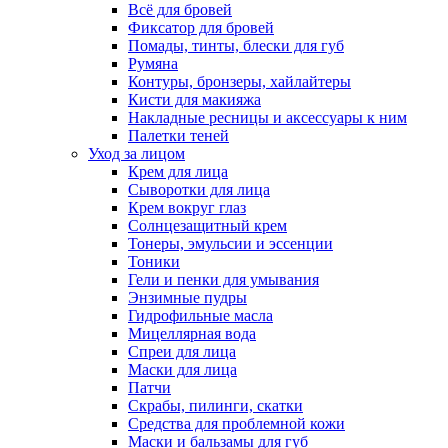
Всё для бровей
Фиксатор для бровей
Помады, тинты, блески для губ
Румяна
Контуры, бронзеры, хайлайтеры
Кисти для макияжа
Накладные ресницы и аксессуары к ним
Палетки теней
Уход за лицом
Крем для лица
Сыворотки для лица
Крем вокруг глаз
Солнцезащитный крем
Тонеры, эмульсии и эссенции
Тоники
Гели и пенки для умывания
Энзимные пудры
Гидрофильные масла
Мицеллярная вода
Спреи для лица
Маски для лица
Патчи
Скрабы, пилинги, скатки
Средства для проблемной кожи
Маски и бальзамы для губ