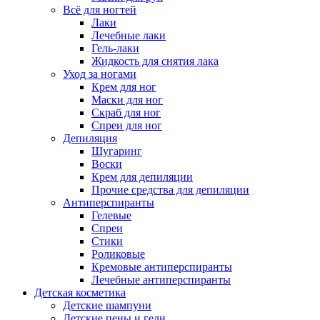
Всё для ногтей
Лаки
Лечебные лаки
Гель-лаки
Жидкость для снятия лака
Уход за ногами
Крем для ног
Маски для ног
Скраб для ног
Спреи для ног
Депиляция
Шугаринг
Воски
Крем для депиляции
Прочие средства для депиляции
Антиперспиранты
Гелевые
Спреи
Стики
Роликовые
Кремовые антиперспиранты
Лечебные антиперспиранты
Детская косметика
Детские шампуни
Детские пены и гели