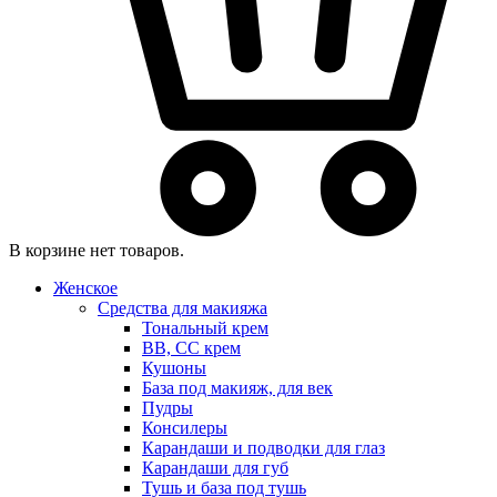
В корзине нет товаров.
Женское
Средства для макияжа
Тональный крем
BB, CC крем
Кушоны
База под макияж, для век
Пудры
Консилеры
Карандаши и подводки для глаз
Карандаши для губ
Тушь и база под тушь