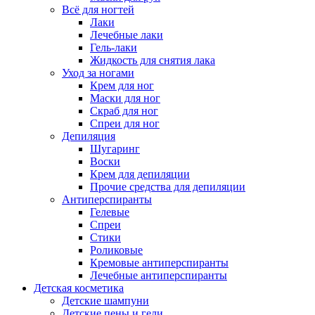
Всё для ногтей
Лаки
Лечебные лаки
Гель-лаки
Жидкость для снятия лака
Уход за ногами
Крем для ног
Маски для ног
Скраб для ног
Спреи для ног
Депиляция
Шугаринг
Воски
Крем для депиляции
Прочие средства для депиляции
Антиперспиранты
Гелевые
Спреи
Стики
Роликовые
Кремовые антиперспиранты
Лечебные антиперспиранты
Детская косметика
Детские шампуни
Детские пены и гели