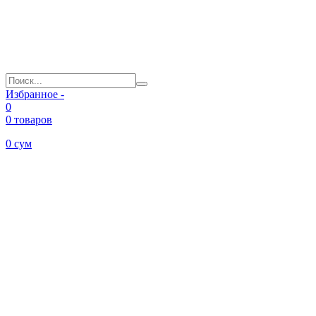
Избранное -
0
0 товаров
0
сум