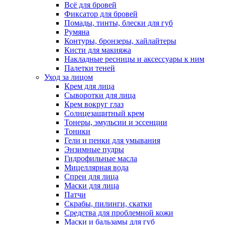
Всё для бровей
Фиксатор для бровей
Помады, тинты, блески для губ
Румяна
Контуры, бронзеры, хайлайтеры
Кисти для макияжа
Накладные ресницы и аксессуары к ним
Палетки теней
Уход за лицом
Крем для лица
Сыворотки для лица
Крем вокруг глаз
Солнцезащитный крем
Тонеры, эмульсии и эссенции
Тоники
Гели и пенки для умывания
Энзимные пудры
Гидрофильные масла
Мицеллярная вода
Спреи для лица
Маски для лица
Патчи
Скрабы, пилинги, скатки
Средства для проблемной кожи
Маски и бальзамы для губ