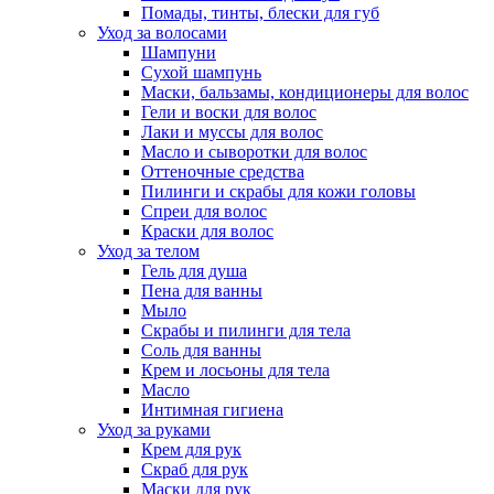
Помады, тинты, блески для губ
Уход за волосами
Шампуни
Сухой шампунь
Маски, бальзамы, кондиционеры для волос
Гели и воски для волос
Лаки и муссы для волос
Масло и сыворотки для волос
Оттеночные средства
Пилинги и скрабы для кожи головы
Спреи для волос
Краски для волос
Уход за телом
Гель для душа
Пена для ванны
Мыло
Скрабы и пилинги для тела
Соль для ванны
Крем и лосьоны для тела
Масло
Интимная гигиена
Уход за руками
Крем для рук
Скраб для рук
Маски для рук