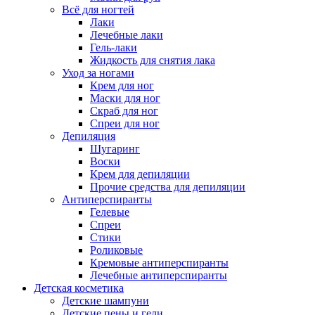
Всё для ногтей
Лаки
Лечебные лаки
Гель-лаки
Жидкость для снятия лака
Уход за ногами
Крем для ног
Маски для ног
Скраб для ног
Спреи для ног
Депиляция
Шугаринг
Воски
Крем для депиляции
Прочие средства для депиляции
Антиперспиранты
Гелевые
Спреи
Стики
Роликовые
Кремовые антиперспиранты
Лечебные антиперспиранты
Детская косметика
Детские шампуни
Детские пены и гели