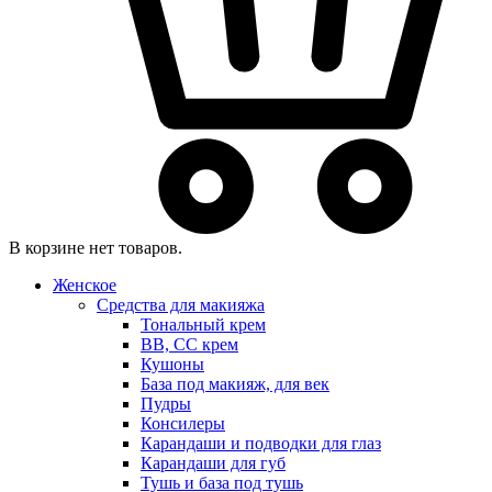
В корзине нет товаров.
Женское
Средства для макияжа
Тональный крем
BB, CC крем
Кушоны
База под макияж, для век
Пудры
Консилеры
Карандаши и подводки для глаз
Карандаши для губ
Тушь и база под тушь