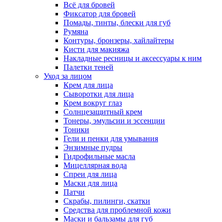
Всё для бровей
Фиксатор для бровей
Помады, тинты, блески для губ
Румяна
Контуры, бронзеры, хайлайтеры
Кисти для макияжа
Накладные ресницы и аксессуары к ним
Палетки теней
Уход за лицом
Крем для лица
Сыворотки для лица
Крем вокруг глаз
Солнцезащитный крем
Тонеры, эмульсии и эссенции
Тоники
Гели и пенки для умывания
Энзимные пудры
Гидрофильные масла
Мицеллярная вода
Спреи для лица
Маски для лица
Патчи
Скрабы, пилинги, скатки
Средства для проблемной кожи
Маски и бальзамы для губ