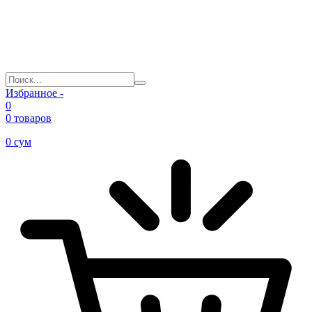
Избранное -
0
0 товаров
0
сум