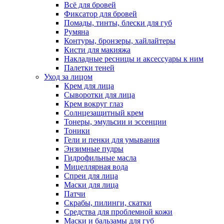
Всё для бровей
Фиксатор для бровей
Помады, тинты, блески для губ
Румяна
Контуры, бронзеры, хайлайтеры
Кисти для макияжа
Накладные ресницы и аксессуары к ним
Палетки теней
Уход за лицом
Крем для лица
Сыворотки для лица
Крем вокруг глаз
Солнцезащитный крем
Тонеры, эмульсии и эссенции
Тоники
Гели и пенки для умывания
Энзимные пудры
Гидрофильные масла
Мицеллярная вода
Спреи для лица
Маски для лица
Патчи
Скрабы, пилинги, скатки
Средства для проблемной кожи
Маски и бальзамы для губ