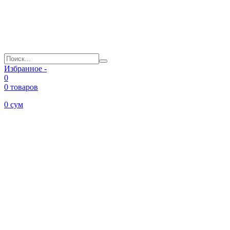
Избранное -
0
0 товаров
0
сум