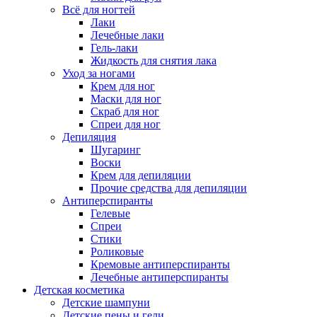
Всё для ногтей
Лаки
Лечебные лаки
Гель-лаки
Жидкость для снятия лака
Уход за ногами
Крем для ног
Маски для ног
Скраб для ног
Спреи для ног
Депиляция
Шугаринг
Воски
Крем для депиляции
Прочие средства для депиляции
Антиперспиранты
Гелевые
Спреи
Стики
Роликовые
Кремовые антиперспиранты
Лечебные антиперспиранты
Детская косметика
Детские шампуни
Детские пены и гели