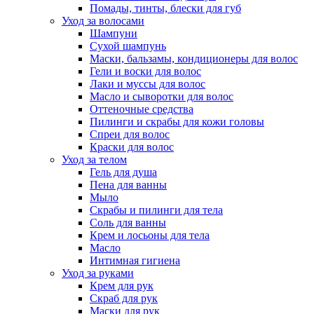
Помады, тинты, блески для губ
Уход за волосами
Шампуни
Сухой шампунь
Маски, бальзамы, кондиционеры для волос
Гели и воски для волос
Лаки и муссы для волос
Масло и сыворотки для волос
Оттеночные средства
Пилинги и скрабы для кожи головы
Спреи для волос
Краски для волос
Уход за телом
Гель для душа
Пена для ванны
Мыло
Скрабы и пилинги для тела
Соль для ванны
Крем и лосьоны для тела
Масло
Интимная гигиена
Уход за руками
Крем для рук
Скраб для рук
Маски для рук