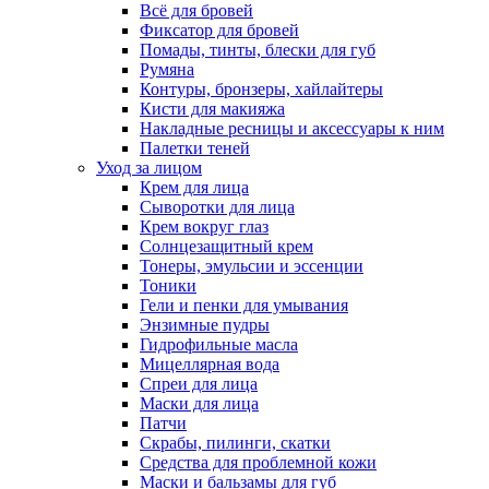
Всё для бровей
Фиксатор для бровей
Помады, тинты, блески для губ
Румяна
Контуры, бронзеры, хайлайтеры
Кисти для макияжа
Накладные ресницы и аксессуары к ним
Палетки теней
Уход за лицом
Крем для лица
Сыворотки для лица
Крем вокруг глаз
Солнцезащитный крем
Тонеры, эмульсии и эссенции
Тоники
Гели и пенки для умывания
Энзимные пудры
Гидрофильные масла
Мицеллярная вода
Спреи для лица
Маски для лица
Патчи
Скрабы, пилинги, скатки
Средства для проблемной кожи
Маски и бальзамы для губ