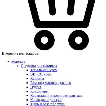
В корзине нет товаров.
Женское
Средства для макияжа
Тональный крем
BB, CC крем
Кушоны
База под макияж, для век
Пудры
Консилеры
Карандаши и подводки для глаз
Карандаши для губ
Тушь и база под тушь