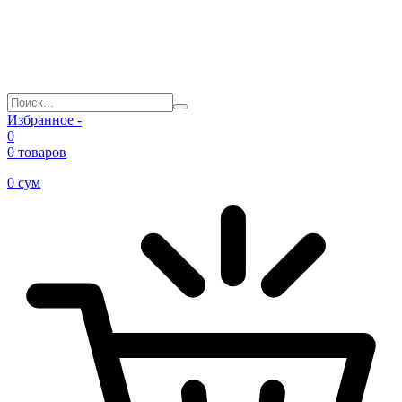
Избранное -
0
0 товаров
0
сум