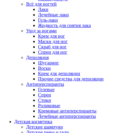
Всё для ногтей
Лаки
Лечебные лаки
Гель-лаки
Жидкость для снятия лака
Уход за ногами
Крем для ног
Маски для ног
Скраб для ног
Спреи для ног
Депиляция
Шугаринг
Воски
Крем для депиляции
Прочие средства для депиляции
Антиперспиранты
Гелевые
Спреи
Стики
Роликовые
Кремовые антиперспиранты
Лечебные антиперспиранты
Детская косметика
Детские шампуни
Детские пены и гели