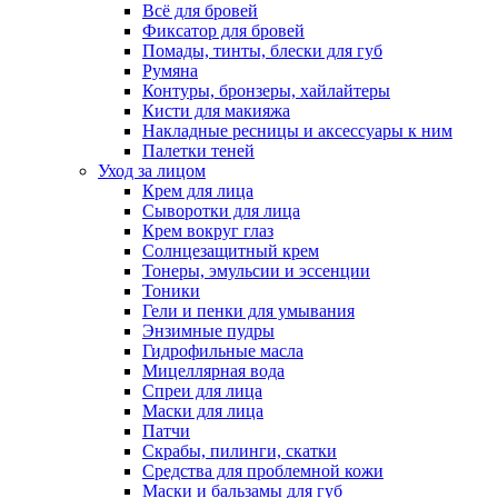
Всё для бровей
Фиксатор для бровей
Помады, тинты, блески для губ
Румяна
Контуры, бронзеры, хайлайтеры
Кисти для макияжа
Накладные ресницы и аксессуары к ним
Палетки теней
Уход за лицом
Крем для лица
Сыворотки для лица
Крем вокруг глаз
Солнцезащитный крем
Тонеры, эмульсии и эссенции
Тоники
Гели и пенки для умывания
Энзимные пудры
Гидрофильные масла
Мицеллярная вода
Спреи для лица
Маски для лица
Патчи
Скрабы, пилинги, скатки
Средства для проблемной кожи
Маски и бальзамы для губ