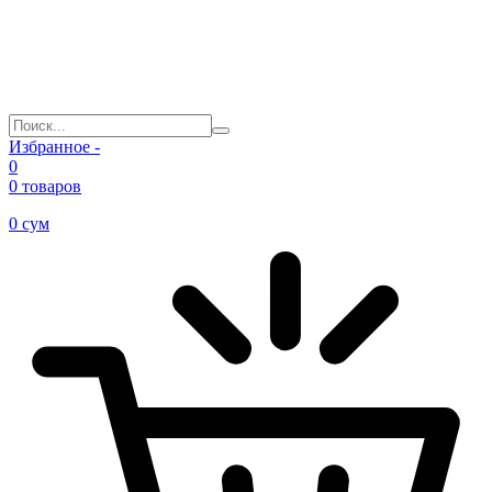
Избранное -
0
0 товаров
0
сум