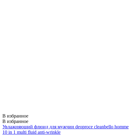
В избранное
В избранное
Увлажняющий флюид для мужчин deoproce cleanbello homme
10 in 1 multi fluid anti-wrinkle