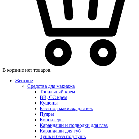
В корзине нет товаров.
Женское
Средства для макияжа
Тональный крем
BB, CC крем
Кушоны
База под макияж, для век
Пудры
Консилеры
Карандаши и подводки для глаз
Карандаши для губ
Тушь и база под тушь