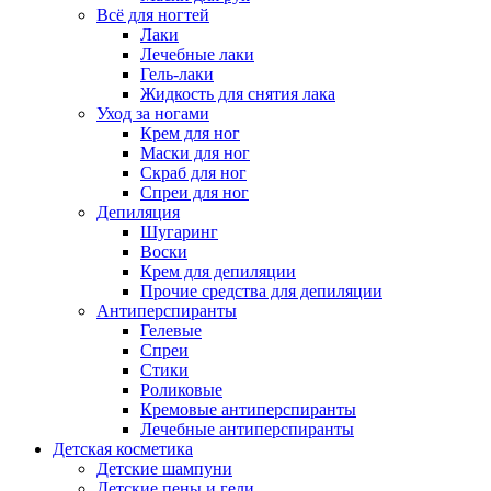
Всё для ногтей
Лаки
Лечебные лаки
Гель-лаки
Жидкость для снятия лака
Уход за ногами
Крем для ног
Маски для ног
Скраб для ног
Спреи для ног
Депиляция
Шугаринг
Воски
Крем для депиляции
Прочие средства для депиляции
Антиперспиранты
Гелевые
Спреи
Стики
Роликовые
Кремовые антиперспиранты
Лечебные антиперспиранты
Детская косметика
Детские шампуни
Детские пены и гели