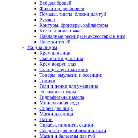
Всё для бровей
Фиксатор для бровей
Помады, тинты, блески для губ
Румяна
Контуры, бронзеры, хайлайтеры
Кисти для макияжа
Накладные ресницы и аксессуары к ним
Палетки теней
Уход за лицом
Крем для лица
Сыворотки для лица
Крем вокруг глаз
Солнцезащитный крем
Тонеры, эмульсии и эссенции
Тоники
Гели и пенки для умывания
Энзимные пудры
Гидрофильные масла
Мицеллярная вода
Спреи для лица
Маски для лица
Патчи
Скрабы, пилинги, скатки
Средства для проблемной кожи
Маски и бальзамы для губ