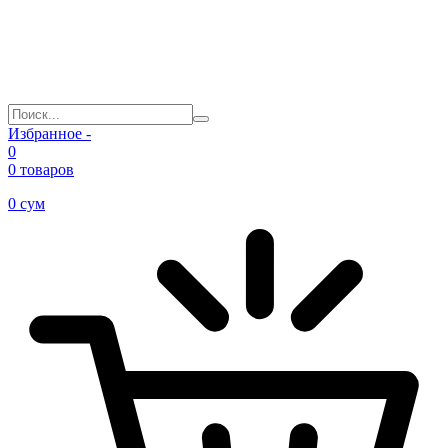
Избранное -
0
0 товаров
0
сум