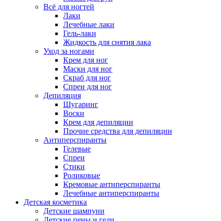
Всё для ногтей
Лаки
Лечебные лаки
Гель-лаки
Жидкость для снятия лака
Уход за ногами
Крем для ног
Маски для ног
Скраб для ног
Спреи для ног
Депиляция
Шугаринг
Воски
Крем для депиляции
Прочие средства для депиляции
Антиперспиранты
Гелевые
Спреи
Стики
Роликовые
Кремовые антиперспиранты
Лечебные антиперспиранты
Детская косметика
Детские шампуни
Детские пены и гели