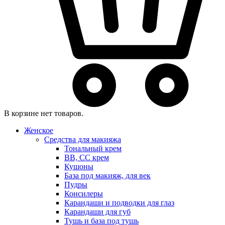
В корзине нет товаров.
Женское
Средства для макияжа
Тональный крем
BB, CC крем
Кушоны
База под макияж, для век
Пудры
Консилеры
Карандаши и подводки для глаз
Карандаши для губ
Тушь и база под тушь