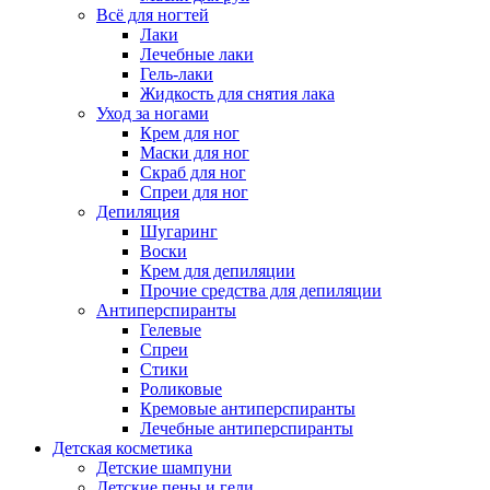
Всё для ногтей
Лаки
Лечебные лаки
Гель-лаки
Жидкость для снятия лака
Уход за ногами
Крем для ног
Маски для ног
Скраб для ног
Спреи для ног
Депиляция
Шугаринг
Воски
Крем для депиляции
Прочие средства для депиляции
Антиперспиранты
Гелевые
Спреи
Стики
Роликовые
Кремовые антиперспиранты
Лечебные антиперспиранты
Детская косметика
Детские шампуни
Детские пены и гели