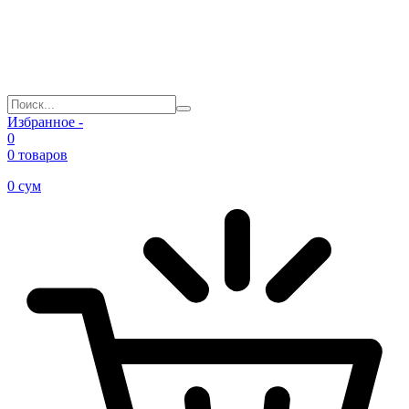
Избранное -
0
0 товаров
0
сум