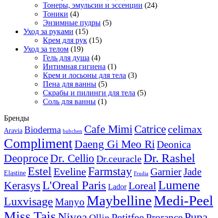
Тонеры, эмульсии и эссенции
(24)
Тоники
(4)
Энзимные пудры
(5)
Уход за руками
(15)
Крем для рук
(15)
Уход за телом
(19)
Гель для душа
(4)
Интимная гигиена
(1)
Крем и лосьоны для тела
(3)
Пена для ванны
(5)
Скрабы и пилинги для тела
(5)
Соль для ванны
(1)
Бренды
Cafe Mimi
Catrice
celimax
Bioderma
Aravia
bubchen
Compliment
Daeng Gi Meo Ri
Deonica
Dr. Rashel
Deoproce
Dr. Cellio
Dr.ceuracle
Estel
Farmstay
Eveline
Garnier
Jade
Elastine
Frudia
Lumene
L'Oreal Paris
Kerasys
Loreal
Lador
Maybelline
Medi-Peel
Luxvisage
Manyo
Miss Tais
Nivea
Pupa
Petitfee
Ollin
Prorance