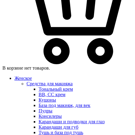
В корзине нет товаров.
Женское
Средства для макияжа
Тональный крем
BB, CC крем
Кушоны
База под макияж, для век
Пудры
Консилеры
Карандаши и подводки для глаз
Карандаши для губ
Тушь и база под тушь