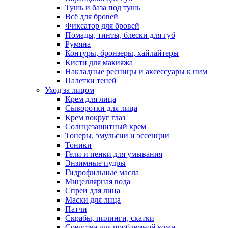
Тушь и база под тушь
Всё для бровей
Фиксатор для бровей
Помады, тинты, блески для губ
Румяна
Контуры, бронзеры, хайлайтеры
Кисти для макияжа
Накладные ресницы и аксессуары к ним
Палетки теней
Уход за лицом
Крем для лица
Сыворотки для лица
Крем вокруг глаз
Солнцезащитный крем
Тонеры, эмульсии и эссенции
Тоники
Гели и пенки для умывания
Энзимные пудры
Гидрофильные масла
Мицеллярная вода
Спреи для лица
Маски для лица
Патчи
Скрабы, пилинги, скатки
Средства для проблемной кожи