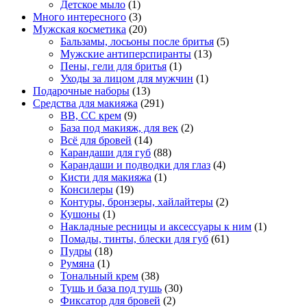
Детское мыло
(1)
Много интересного
(3)
Мужская косметика
(20)
Бальзамы, лосьоны после бритья
(5)
Мужские антиперспиранты
(13)
Пены, гели для бритья
(1)
Уходы за лицом для мужчин
(1)
Подарочные наборы
(13)
Средства для макияжа
(291)
BB, CC крем
(9)
База под макияж, для век
(2)
Всё для бровей
(14)
Карандаши для губ
(88)
Карандаши и подводки для глаз
(4)
Кисти для макияжа
(1)
Консилеры
(19)
Контуры, бронзеры, хайлайтеры
(2)
Кушоны
(1)
Накладные ресницы и аксессуары к ним
(1)
Помады, тинты, блески для губ
(61)
Пудры
(18)
Румяна
(1)
Тональный крем
(38)
Тушь и база под тушь
(30)
Фиксатор для бровей
(2)