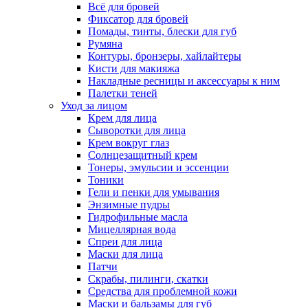
Всё для бровей
Фиксатор для бровей
Помады, тинты, блески для губ
Румяна
Контуры, бронзеры, хайлайтеры
Кисти для макияжа
Накладные ресницы и аксессуары к ним
Палетки теней
Уход за лицом
Крем для лица
Сыворотки для лица
Крем вокруг глаз
Солнцезащитный крем
Тонеры, эмульсии и эссенции
Тоники
Гели и пенки для умывания
Энзимные пудры
Гидрофильные масла
Мицеллярная вода
Спреи для лица
Маски для лица
Патчи
Скрабы, пилинги, скатки
Средства для проблемной кожи
Маски и бальзамы для губ