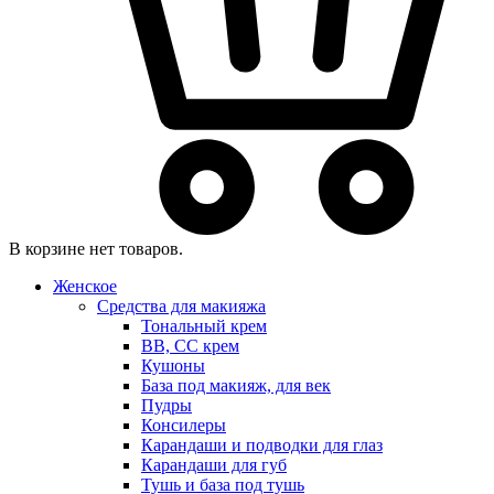
В корзине нет товаров.
Женское
Средства для макияжа
Тональный крем
BB, CC крем
Кушоны
База под макияж, для век
Пудры
Консилеры
Карандаши и подводки для глаз
Карандаши для губ
Тушь и база под тушь