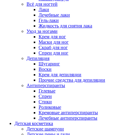
Всё для ногтей
Лаки
Лечебные лаки
Гель-лаки
Жидкость для снятия лака
Уход за ногами
Крем для ног
Маски для ног
Скраб для ног
Спреи для ног
Депиляция
Шугаринг
Воски
Крем для депиляции
Прочие средства для депиляции
Антиперспиранты
Гелевые
Спреи
Стики
Роликовые
Кремовые антиперспиранты
Лечебные антиперспиранты
Детская косметика
Детские шампуни
Детские пены и гели