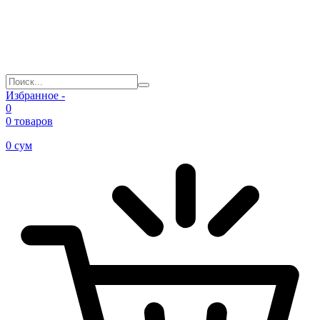
Избранное -
0
0 товаров
0
сум