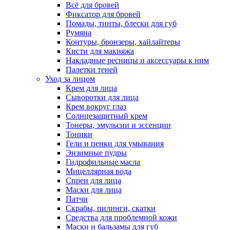
Всё для бровей
Фиксатор для бровей
Помады, тинты, блески для губ
Румяна
Контуры, бронзеры, хайлайтеры
Кисти для макияжа
Накладные ресницы и аксессуары к ним
Палетки теней
Уход за лицом
Крем для лица
Сыворотки для лица
Крем вокруг глаз
Солнцезащитный крем
Тонеры, эмульсии и эссенции
Тоники
Гели и пенки для умывания
Энзимные пудры
Гидрофильные масла
Мицеллярная вода
Спреи для лица
Маски для лица
Патчи
Скрабы, пилинги, скатки
Средства для проблемной кожи
Маски и бальзамы для губ