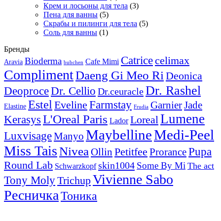
Крем и лосьоны для тела
(3)
Пена для ванны
(5)
Скрабы и пилинги для тела
(5)
Соль для ванны
(1)
Бренды
Catrice
celimax
Bioderma
Cafe Mimi
Aravia
bubchen
Compliment
Daeng Gi Meo Ri
Deonica
Dr. Rashel
Deoproce
Dr. Cellio
Dr.ceuracle
Estel
Farmstay
Eveline
Garnier
Jade
Elastine
Frudia
Lumene
L'Oreal Paris
Kerasys
Loreal
Lador
Maybelline
Medi-Peel
Luxvisage
Manyo
Miss Tais
Nivea
Pupa
Petitfee
Ollin
Prorance
Round Lab
skin1004
Some By Mi
The act
Schwarzkopf
Vivienne Sabo
Tony Moly
Trichup
Ресничка
Тоника