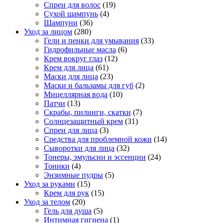
Спреи для волос
(19)
Сухой шампунь
(4)
Шампуни
(36)
Уход за лицом
(280)
Гели и пенки для умывания
(33)
Гидрофильные масла
(6)
Крем вокруг глаз
(12)
Крем для лица
(61)
Маски для лица
(23)
Маски и бальзамы для губ
(2)
Мицеллярная вода
(10)
Патчи
(13)
Скрабы, пилинги, скатки
(7)
Солнцезащитный крем
(31)
Спреи для лица
(3)
Средства для проблемной кожи
(14)
Сыворотки для лица
(32)
Тонеры, эмульсии и эссенции
(24)
Тоники
(4)
Энзимные пудры
(5)
Уход за руками
(15)
Крем для рук
(15)
Уход за телом
(20)
Гель для душа
(5)
Интимная гигиена
(1)