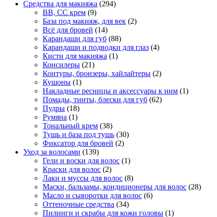
Средства для макияжа
(294)
BB, CC крем
(9)
База под макияж, для век
(2)
Всё для бровей
(14)
Карандаши для губ
(88)
Карандаши и подводки для глаз
(4)
Кисти для макияжа
(1)
Консилеры
(21)
Контуры, бронзеры, хайлайтеры
(2)
Кушоны
(1)
Накладные ресницы и аксессуары к ним
(1)
Помады, тинты, блески для губ
(62)
Пудры
(18)
Румяна
(1)
Тональный крем
(38)
Тушь и база под тушь
(30)
Фиксатор для бровей
(2)
Уход за волосами
(139)
Гели и воски для волос
(1)
Краски для волос
(2)
Лаки и муссы для волос
(8)
Маски, бальзамы, кондиционеры для волос
(28)
Масло и сыворотки для волос
(6)
Оттеночные средства
(34)
Пилинги и скрабы для кожи головы
(1)