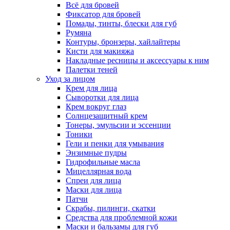
Всё для бровей
Фиксатор для бровей
Помады, тинты, блески для губ
Румяна
Контуры, бронзеры, хайлайтеры
Кисти для макияжа
Накладные ресницы и аксессуары к ним
Палетки теней
Уход за лицом
Крем для лица
Сыворотки для лица
Крем вокруг глаз
Солнцезащитный крем
Тонеры, эмульсии и эссенции
Тоники
Гели и пенки для умывания
Энзимные пудры
Гидрофильные масла
Мицеллярная вода
Спреи для лица
Маски для лица
Патчи
Скрабы, пилинги, скатки
Средства для проблемной кожи
Маски и бальзамы для губ