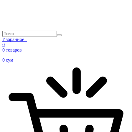
Избранное -
0
0 товаров
0
сум