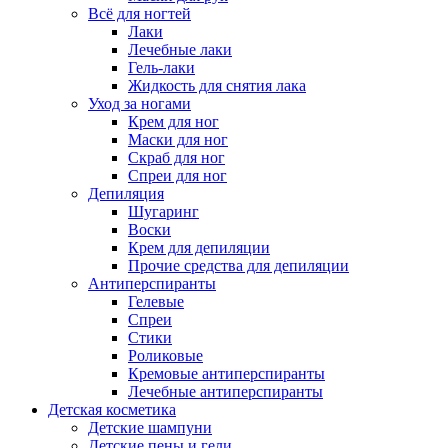
Всё для ногтей
Лаки
Лечебные лаки
Гель-лаки
Жидкость для снятия лака
Уход за ногами
Крем для ног
Маски для ног
Скраб для ног
Спреи для ног
Депиляция
Шугаринг
Воски
Крем для депиляции
Прочие средства для депиляции
Антиперспиранты
Гелевые
Спреи
Стики
Роликовые
Кремовые антиперспиранты
Лечебные антиперспиранты
Детская косметика
Детские шампуни
Детские пены и гели