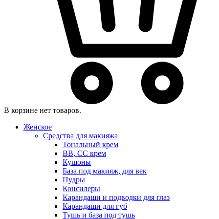
В корзине нет товаров.
Женское
Средства для макияжа
Тональный крем
BB, CC крем
Кушоны
База под макияж, для век
Пудры
Консилеры
Карандаши и подводки для глаз
Карандаши для губ
Тушь и база под тушь