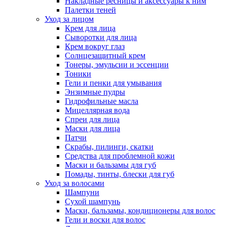
Накладные ресницы и аксессуары к ним
Палетки теней
Уход за лицом
Крем для лица
Сыворотки для лица
Крем вокруг глаз
Солнцезащитный крем
Тонеры, эмульсии и эссенции
Тоники
Гели и пенки для умывания
Энзимные пудры
Гидрофильные масла
Мицеллярная вода
Спреи для лица
Маски для лица
Патчи
Скрабы, пилинги, скатки
Средства для проблемной кожи
Маски и бальзамы для губ
Помады, тинты, блески для губ
Уход за волосами
Шампуни
Сухой шампунь
Маски, бальзамы, кондиционеры для волос
Гели и воски для волос