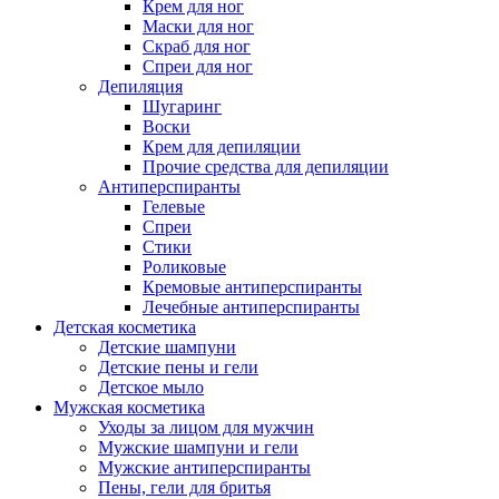
Крем для ног
Маски для ног
Скраб для ног
Спреи для ног
Депиляция
Шугаринг
Воски
Крем для депиляции
Прочие средства для депиляции
Антиперспиранты
Гелевые
Спреи
Стики
Роликовые
Кремовые антиперспиранты
Лечебные антиперспиранты
Детская косметика
Детские шампуни
Детские пены и гели
Детское мыло
Мужская косметика
Уходы за лицом для мужчин
Мужские шампуни и гели
Мужские антиперспиранты
Пены, гели для бритья