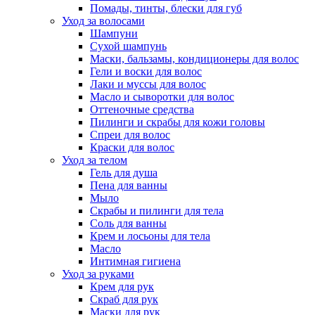
Помады, тинты, блески для губ
Уход за волосами
Шампуни
Сухой шампунь
Маски, бальзамы, кондиционеры для волос
Гели и воски для волос
Лаки и муссы для волос
Масло и сыворотки для волос
Оттеночные средства
Пилинги и скрабы для кожи головы
Спреи для волос
Краски для волос
Уход за телом
Гель для душа
Пена для ванны
Мыло
Скрабы и пилинги для тела
Соль для ванны
Крем и лосьоны для тела
Масло
Интимная гигиена
Уход за руками
Крем для рук
Скраб для рук
Маски для рук