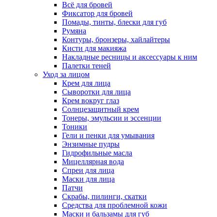
Всё для бровей
Фиксатор для бровей
Помады, тинты, блески для губ
Румяна
Контуры, бронзеры, хайлайтеры
Кисти для макияжа
Накладные ресницы и аксессуары к ним
Палетки теней
Уход за лицом
Крем для лица
Сыворотки для лица
Крем вокруг глаз
Солнцезащитный крем
Тонеры, эмульсии и эссенции
Тоники
Гели и пенки для умывания
Энзимные пудры
Гидрофильные масла
Мицеллярная вода
Спреи для лица
Маски для лица
Патчи
Скрабы, пилинги, скатки
Средства для проблемной кожи
Маски и бальзамы для губ