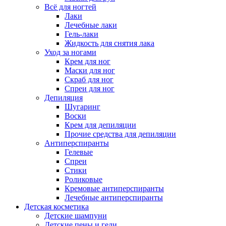
Всё для ногтей
Лаки
Лечебные лаки
Гель-лаки
Жидкость для снятия лака
Уход за ногами
Крем для ног
Маски для ног
Скраб для ног
Спреи для ног
Депиляция
Шугаринг
Воски
Крем для депиляции
Прочие средства для депиляции
Антиперспиранты
Гелевые
Спреи
Стики
Роликовые
Кремовые антиперспиранты
Лечебные антиперспиранты
Детская косметика
Детские шампуни
Детские пены и гели