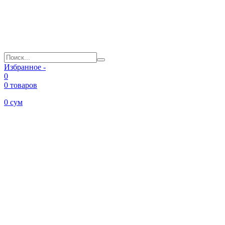
Избранное -
0
0 товаров
0
сум