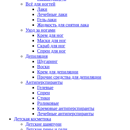
Всё для ногтей
Лаки
Лечебные лаки
Гель-лаки
Жидкость для снятия лака
Уход за ногами
Крем для ног
Маски для ног
Скраб для ног
Спреи для ног
Депиляция
Шугаринг
Воски
Крем для депиляции
Прочие средства для депиляции
Антиперспиранты
Гелевые
Спреи
Стики
Роликовые
Кремовые антиперспиранты
Лечебные антиперспиранты
Детская косметика
Детские шампуни
Детские пены и гели