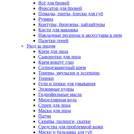
Всё для бровей
Фиксатор для бровей
Помады, тинты, блески для губ
Румяна
Контуры, бронзеры, хайлайтеры
Кисти для макияжа
Накладные ресницы и аксессуары к ним
Палетки теней
Уход за лицом
Крем для лица
Сыворотки для лица
Крем вокруг глаз
Солнцезащитный крем
Тонеры, эмульсии и эссенции
Тоники
Гели и пенки для умывания
Энзимные пудры
Гидрофильные масла
Мицеллярная вода
Спреи для лица
Маски для лица
Патчи
Скрабы, пилинги, скатки
Средства для проблемной кожи
Маски и бальзамы для губ