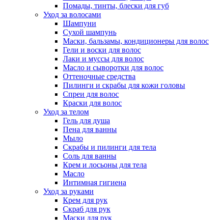
Помады, тинты, блески для губ
Уход за волосами
Шампуни
Сухой шампунь
Маски, бальзамы, кондиционеры для волос
Гели и воски для волос
Лаки и муссы для волос
Масло и сыворотки для волос
Оттеночные средства
Пилинги и скрабы для кожи головы
Спреи для волос
Краски для волос
Уход за телом
Гель для душа
Пена для ванны
Мыло
Скрабы и пилинги для тела
Соль для ванны
Крем и лосьоны для тела
Масло
Интимная гигиена
Уход за руками
Крем для рук
Скраб для рук
Маски для рук