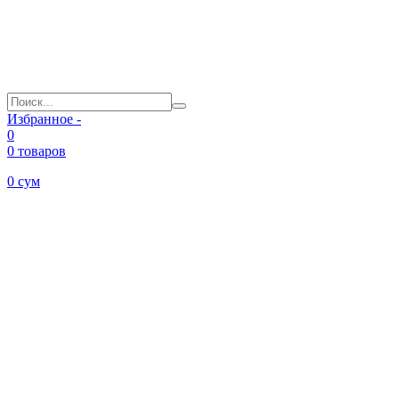
Избранное -
0
0 товаров
0
сум