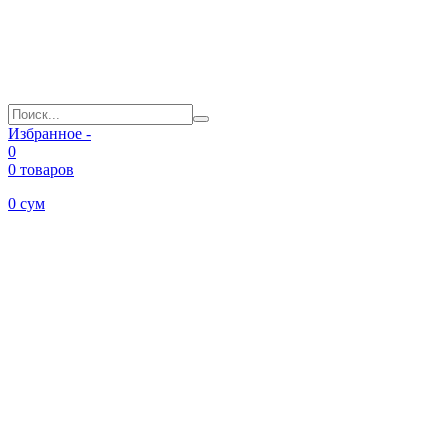
Избранное -
0
0 товаров
0
сум