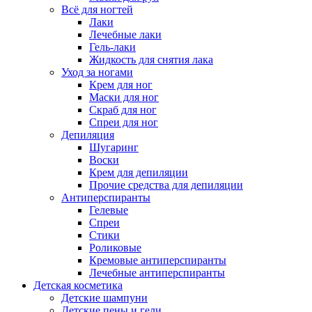
Всё для ногтей
Лаки
Лечебные лаки
Гель-лаки
Жидкость для снятия лака
Уход за ногами
Крем для ног
Маски для ног
Скраб для ног
Спреи для ног
Депиляция
Шугаринг
Воски
Крем для депиляции
Прочие средства для депиляции
Антиперспиранты
Гелевые
Спреи
Стики
Роликовые
Кремовые антиперспиранты
Лечебные антиперспиранты
Детская косметика
Детские шампуни
Детские пены и гели