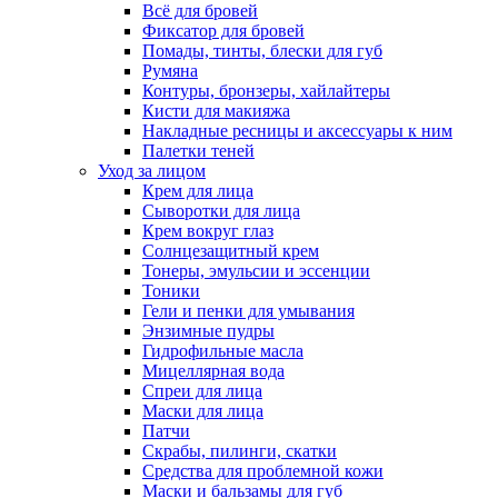
Всё для бровей
Фиксатор для бровей
Помады, тинты, блески для губ
Румяна
Контуры, бронзеры, хайлайтеры
Кисти для макияжа
Накладные ресницы и аксессуары к ним
Палетки теней
Уход за лицом
Крем для лица
Сыворотки для лица
Крем вокруг глаз
Солнцезащитный крем
Тонеры, эмульсии и эссенции
Тоники
Гели и пенки для умывания
Энзимные пудры
Гидрофильные масла
Мицеллярная вода
Спреи для лица
Маски для лица
Патчи
Скрабы, пилинги, скатки
Средства для проблемной кожи
Маски и бальзамы для губ