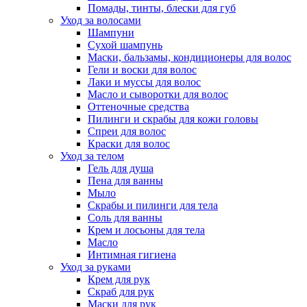
Помады, тинты, блески для губ
Уход за волосами
Шампуни
Сухой шампунь
Маски, бальзамы, кондиционеры для волос
Гели и воски для волос
Лаки и муссы для волос
Масло и сыворотки для волос
Оттеночные средства
Пилинги и скрабы для кожи головы
Спреи для волос
Краски для волос
Уход за телом
Гель для душа
Пена для ванны
Мыло
Скрабы и пилинги для тела
Соль для ванны
Крем и лосьоны для тела
Масло
Интимная гигиена
Уход за руками
Крем для рук
Скраб для рук
Маски для рук