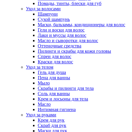
Помады, тинты, блески для губ
Уход за волосами
Шампуни
Сухой шампунь
Маски, бальзамы, кондиционеры для волос
Гели и воски для волос
Лаки и муссы для волос
Масло и сыворотки для волос
Оттеночные средства
Пилинги и скрабы для кожи головы
Спреи для волос
Краски для волос
Уход за телом
Гель для душа
Пена для ванны
Мыло
Скрабы и пилинги для тела
Соль для ванны
Крем и лосьоны для тела
Масло
Интимная гигиена
Уход за руками
Крем для рук
Скраб для рук
Маски для рук