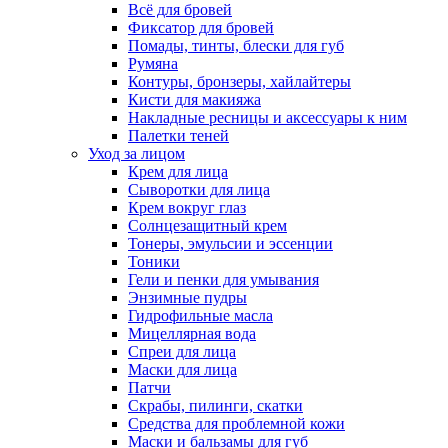
Всё для бровей
Фиксатор для бровей
Помады, тинты, блески для губ
Румяна
Контуры, бронзеры, хайлайтеры
Кисти для макияжа
Накладные ресницы и аксессуары к ним
Палетки теней
Уход за лицом
Крем для лица
Сыворотки для лица
Крем вокруг глаз
Солнцезащитный крем
Тонеры, эмульсии и эссенции
Тоники
Гели и пенки для умывания
Энзимные пудры
Гидрофильные масла
Мицеллярная вода
Спреи для лица
Маски для лица
Патчи
Скрабы, пилинги, скатки
Средства для проблемной кожи
Маски и бальзамы для губ