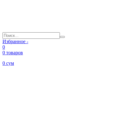
Избранное -
0
0 товаров
0
сум