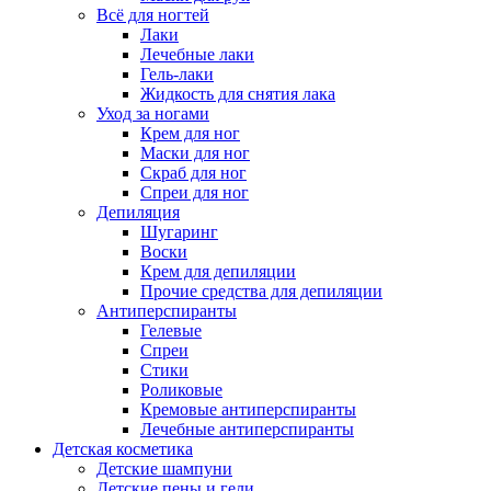
Всё для ногтей
Лаки
Лечебные лаки
Гель-лаки
Жидкость для снятия лака
Уход за ногами
Крем для ног
Маски для ног
Скраб для ног
Спреи для ног
Депиляция
Шугаринг
Воски
Крем для депиляции
Прочие средства для депиляции
Антиперспиранты
Гелевые
Спреи
Стики
Роликовые
Кремовые антиперспиранты
Лечебные антиперспиранты
Детская косметика
Детские шампуни
Детские пены и гели