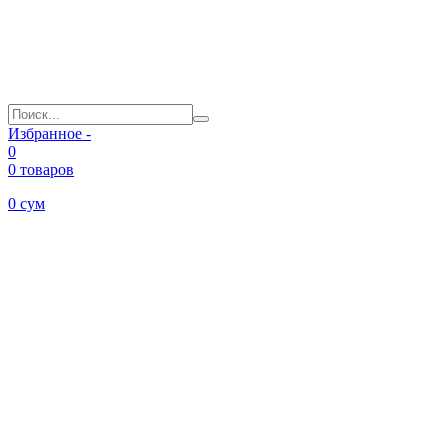
Избранное -
0
0 товаров
0
сум