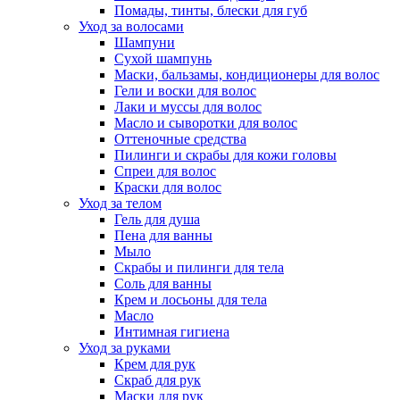
Помады, тинты, блески для губ
Уход за волосами
Шампуни
Сухой шампунь
Маски, бальзамы, кондиционеры для волос
Гели и воски для волос
Лаки и муссы для волос
Масло и сыворотки для волос
Оттеночные средства
Пилинги и скрабы для кожи головы
Спреи для волос
Краски для волос
Уход за телом
Гель для душа
Пена для ванны
Мыло
Скрабы и пилинги для тела
Соль для ванны
Крем и лосьоны для тела
Масло
Интимная гигиена
Уход за руками
Крем для рук
Скраб для рук
Маски для рук