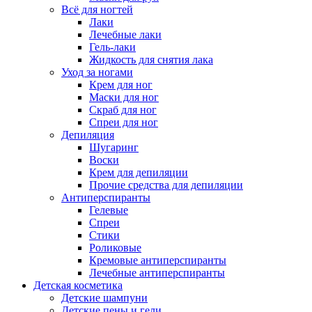
Всё для ногтей
Лаки
Лечебные лаки
Гель-лаки
Жидкость для снятия лака
Уход за ногами
Крем для ног
Маски для ног
Скраб для ног
Спреи для ног
Депиляция
Шугаринг
Воски
Крем для депиляции
Прочие средства для депиляции
Антиперспиранты
Гелевые
Спреи
Стики
Роликовые
Кремовые антиперспиранты
Лечебные антиперспиранты
Детская косметика
Детские шампуни
Детские пены и гели