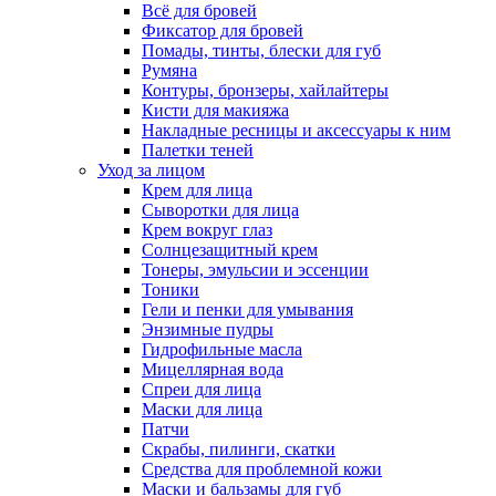
Всё для бровей
Фиксатор для бровей
Помады, тинты, блески для губ
Румяна
Контуры, бронзеры, хайлайтеры
Кисти для макияжа
Накладные ресницы и аксессуары к ним
Палетки теней
Уход за лицом
Крем для лица
Сыворотки для лица
Крем вокруг глаз
Солнцезащитный крем
Тонеры, эмульсии и эссенции
Тоники
Гели и пенки для умывания
Энзимные пудры
Гидрофильные масла
Мицеллярная вода
Спреи для лица
Маски для лица
Патчи
Скрабы, пилинги, скатки
Средства для проблемной кожи
Маски и бальзамы для губ