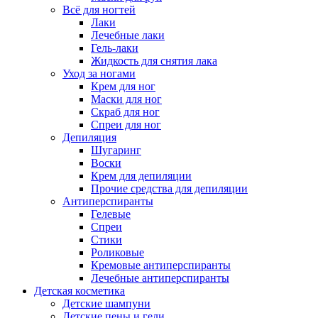
Всё для ногтей
Лаки
Лечебные лаки
Гель-лаки
Жидкость для снятия лака
Уход за ногами
Крем для ног
Маски для ног
Скраб для ног
Спреи для ног
Депиляция
Шугаринг
Воски
Крем для депиляции
Прочие средства для депиляции
Антиперспиранты
Гелевые
Спреи
Стики
Роликовые
Кремовые антиперспиранты
Лечебные антиперспиранты
Детская косметика
Детские шампуни
Детские пены и гели