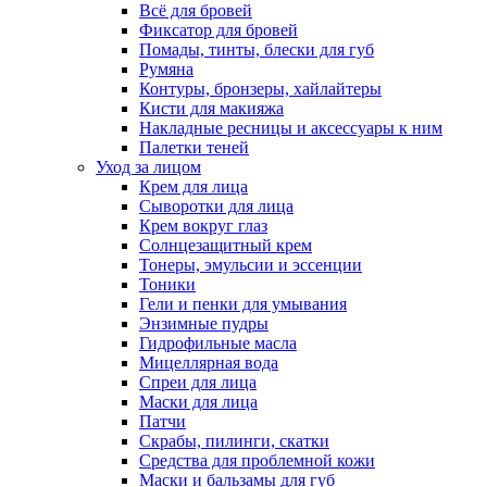
Всё для бровей
Фиксатор для бровей
Помады, тинты, блески для губ
Румяна
Контуры, бронзеры, хайлайтеры
Кисти для макияжа
Накладные ресницы и аксессуары к ним
Палетки теней
Уход за лицом
Крем для лица
Сыворотки для лица
Крем вокруг глаз
Солнцезащитный крем
Тонеры, эмульсии и эссенции
Тоники
Гели и пенки для умывания
Энзимные пудры
Гидрофильные масла
Мицеллярная вода
Спреи для лица
Маски для лица
Патчи
Скрабы, пилинги, скатки
Средства для проблемной кожи
Маски и бальзамы для губ