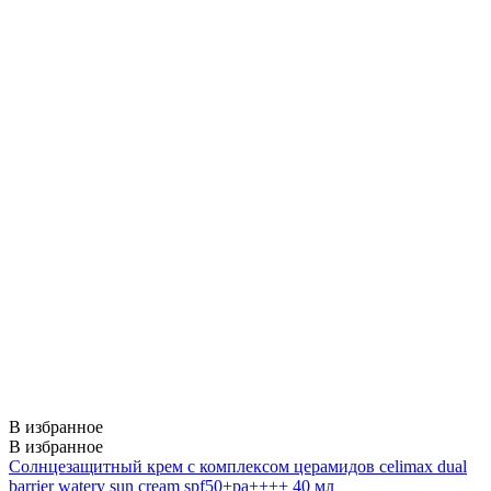
В избранное
В избранное
Солнцезащитный крем с комплексом церамидов celimax dual
barrier watery sun cream spf50+pa++++ 40 мл