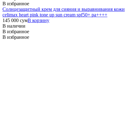
В избранное
Солнцезащитный крем для сияния и выравнивания кожи
celimax heart pink tone up sun cream spf50+ pa++++
145 000
сум
В корзину
В наличии
В избранное
В избранное