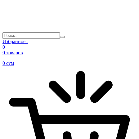
Избранное -
0
0 товаров
0
сум