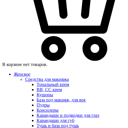
В корзине нет товаров.
Женское
Средства для макияжа
Тональный крем
BB, CC крем
Кушоны
База под макияж, для век
Пудры
Консилеры
Карандаши и подводки для глаз
Карандаши для губ
Тушь и база под тушь