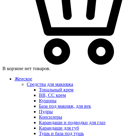
В корзине нет товаров.
Женское
Средства для макияжа
Тональный крем
BB, CC крем
Кушоны
База под макияж, для век
Пудры
Консилеры
Карандаши и подводки для глаз
Карандаши для губ
Тушь и база под тушь