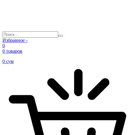
Избранное -
0
0 товаров
0
сум