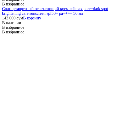
В избранное
Солнцезащитный осветляющий крем celimax pore+dark spot
brightening care sunscreen spf50+ pa++++ 50 мл
143 000
сум
В корзину
В наличии
В избранное
В избранное