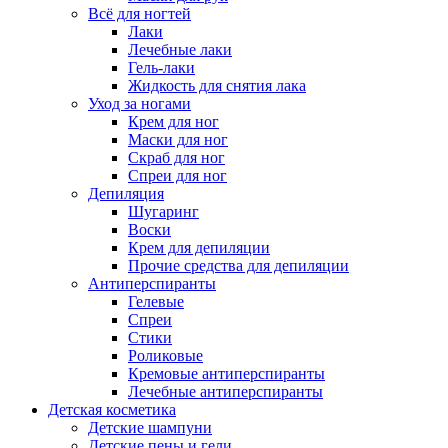
Всё для ногтей
Лаки
Лечебные лаки
Гель-лаки
Жидкость для снятия лака
Уход за ногами
Крем для ног
Маски для ног
Скраб для ног
Спреи для ног
Депиляция
Шугаринг
Воски
Крем для депиляции
Прочие средства для депиляции
Антиперспиранты
Гелевые
Спреи
Стики
Роликовые
Кремовые антиперспиранты
Лечебные антиперспиранты
Детская косметика
Детские шампуни
Детские пены и гели