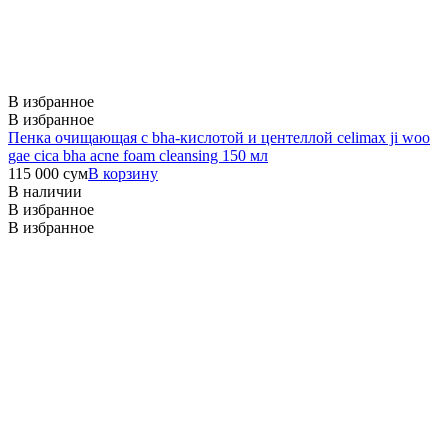
В избранное
В избранное
Пенка очищающая с bha-кислотой и центеллой celimax ji woo
gae cica bha acne foam cleansing 150 мл
115 000
сум
В корзину
В наличии
В избранное
В избранное