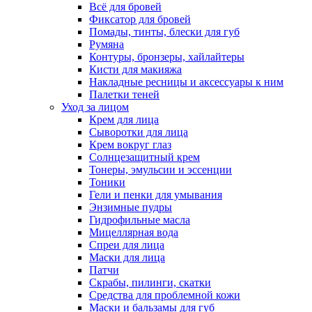
Всё для бровей
Фиксатор для бровей
Помады, тинты, блески для губ
Румяна
Контуры, бронзеры, хайлайтеры
Кисти для макияжа
Накладные ресницы и аксессуары к ним
Палетки теней
Уход за лицом
Крем для лица
Сыворотки для лица
Крем вокруг глаз
Солнцезащитный крем
Тонеры, эмульсии и эссенции
Тоники
Гели и пенки для умывания
Энзимные пудры
Гидрофильные масла
Мицеллярная вода
Спреи для лица
Маски для лица
Патчи
Скрабы, пилинги, скатки
Средства для проблемной кожи
Маски и бальзамы для губ