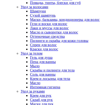
Помады, тинты, блески для губ
Уход за волосами
Шампуни
Сухой шампунь
Маски, бальзамы, кондиционеры для волос
Гели и воски для волос
Лаки и муссы для волос
Масло и сыворотки для волос
Оттеночные средства
Пилинги и скрабы для кожи головы
Спреи для волос
Краски для волос
Уход за телом
Гель для душа
Пена для ванны
Мыло
Скрабы и пилинги для тела
Соль для ванны
Крем и лосьоны для тела
Масло
Интимная гигиена
Уход за руками
Крем для рук
Скраб для рук
Маски для рук