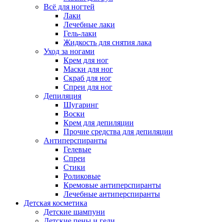
Всё для ногтей
Лаки
Лечебные лаки
Гель-лаки
Жидкость для снятия лака
Уход за ногами
Крем для ног
Маски для ног
Скраб для ног
Спреи для ног
Депиляция
Шугаринг
Воски
Крем для депиляции
Прочие средства для депиляции
Антиперспиранты
Гелевые
Спреи
Стики
Роликовые
Кремовые антиперспиранты
Лечебные антиперспиранты
Детская косметика
Детские шампуни
Детские пены и гели