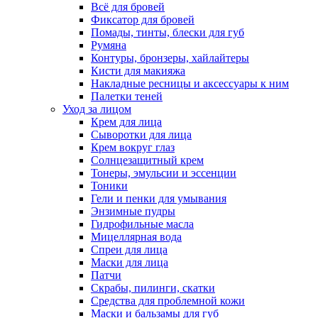
Всё для бровей
Фиксатор для бровей
Помады, тинты, блески для губ
Румяна
Контуры, бронзеры, хайлайтеры
Кисти для макияжа
Накладные ресницы и аксессуары к ним
Палетки теней
Уход за лицом
Крем для лица
Сыворотки для лица
Крем вокруг глаз
Солнцезащитный крем
Тонеры, эмульсии и эссенции
Тоники
Гели и пенки для умывания
Энзимные пудры
Гидрофильные масла
Мицеллярная вода
Спреи для лица
Маски для лица
Патчи
Скрабы, пилинги, скатки
Средства для проблемной кожи
Маски и бальзамы для губ