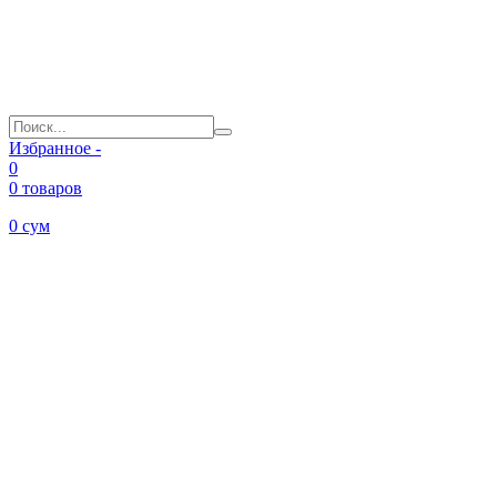
Избранное -
0
0 товаров
0
сум