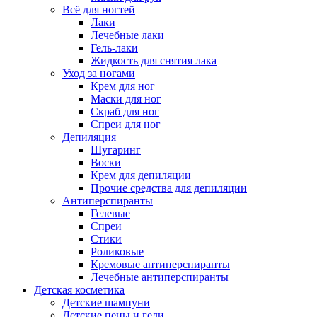
Всё для ногтей
Лаки
Лечебные лаки
Гель-лаки
Жидкость для снятия лака
Уход за ногами
Крем для ног
Маски для ног
Скраб для ног
Спреи для ног
Депиляция
Шугаринг
Воски
Крем для депиляции
Прочие средства для депиляции
Антиперспиранты
Гелевые
Спреи
Стики
Роликовые
Кремовые антиперспиранты
Лечебные антиперспиранты
Детская косметика
Детские шампуни
Детские пены и гели