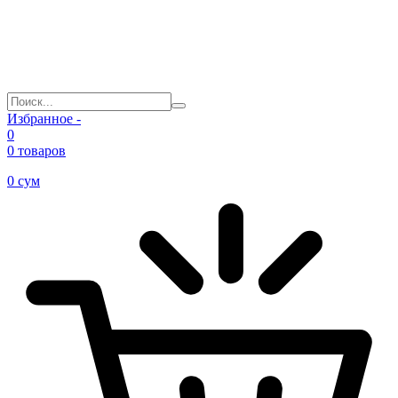
Избранное -
0
0 товаров
0
сум