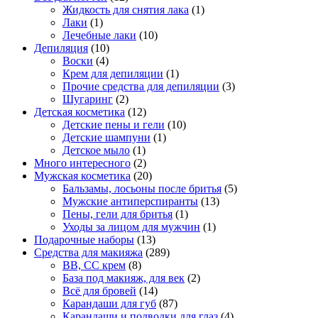
Жидкость для снятия лака
(1)
Лаки
(1)
Лечебные лаки
(10)
Депиляция
(10)
Воски
(4)
Крем для депиляции
(1)
Прочие средства для депиляции
(3)
Шугаринг
(2)
Детская косметика
(12)
Детские пены и гели
(10)
Детские шампуни
(1)
Детское мыло
(1)
Много интересного
(2)
Мужская косметика
(20)
Бальзамы, лосьоны после бритья
(5)
Мужские антиперспиранты
(13)
Пены, гели для бритья
(1)
Уходы за лицом для мужчин
(1)
Подарочные наборы
(13)
Средства для макияжа
(289)
BB, CC крем
(8)
База под макияж, для век
(2)
Всё для бровей
(14)
Карандаши для губ
(87)
Карандаши и подводки для глаз
(4)