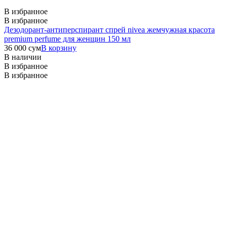
В избранное
В избранное
Дезодорант-антиперспирант спрей nivea жемчужная красота
premium perfume для женщин 150 мл
36 000
сум
В корзину
В наличии
В избранное
В избранное