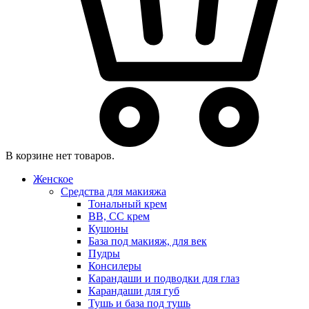
В корзине нет товаров.
Женское
Средства для макияжа
Тональный крем
BB, CC крем
Кушоны
База под макияж, для век
Пудры
Консилеры
Карандаши и подводки для глаз
Карандаши для губ
Тушь и база под тушь