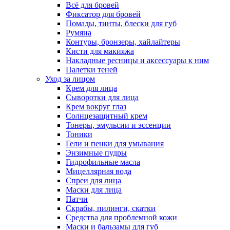
Всё для бровей
Фиксатор для бровей
Помады, тинты, блески для губ
Румяна
Контуры, бронзеры, хайлайтеры
Кисти для макияжа
Накладные ресницы и аксессуары к ним
Палетки теней
Уход за лицом
Крем для лица
Сыворотки для лица
Крем вокруг глаз
Солнцезащитный крем
Тонеры, эмульсии и эссенции
Тоники
Гели и пенки для умывания
Энзимные пудры
Гидрофильные масла
Мицеллярная вода
Спреи для лица
Маски для лица
Патчи
Скрабы, пилинги, скатки
Средства для проблемной кожи
Маски и бальзамы для губ