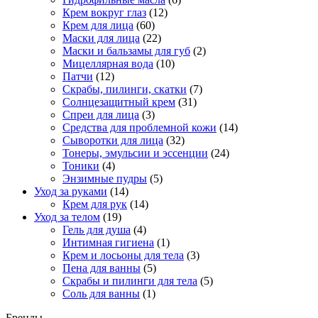
Крем вокруг глаз
(12)
Крем для лица
(60)
Маски для лица
(22)
Маски и бальзамы для губ
(2)
Мицеллярная вода
(10)
Патчи
(12)
Скрабы, пилинги, скатки
(7)
Солнцезащитный крем
(31)
Спреи для лица
(3)
Средства для проблемной кожи
(14)
Сыворотки для лица
(32)
Тонеры, эмульсии и эссенции
(24)
Тоники
(4)
Энзимные пудры
(5)
Уход за руками
(14)
Крем для рук
(14)
Уход за телом
(19)
Гель для душа
(4)
Интимная гигиена
(1)
Крем и лосьоны для тела
(3)
Пена для ванны
(5)
Скрабы и пилинги для тела
(5)
Соль для ванны
(1)
Бренды