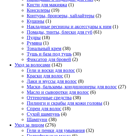
Кисти для макияжа
(1)
Консилеры
(19)
Контуры, бронзеры, хайлайтеры
(2)
Кушоны
(1)
Накладные ресницы и аксессуары к ним
(1)
Помады, тинты, блески для губ
(61)
Пудры
(18)
Румяна
(1)
Тональный крем
(38)
Тушь и база под тушь
(30)
Фиксатор для бровей
(2)
Уход за волосами
(142)
Гели и воски для волос
(1)
Краски для волос
(1)
Лаки и муссы для волос
(8)
Маски, бальзамы, кондиционеры для волос
(27)
Масло и сыворотки для волос
(6)
Оттеночные средства
(38)
Пилинги и скрабы для кожи головы
(1)
Спреи для волос
(18)
Сухой шампунь
(4)
Шампуни
(38)
Уход за лицом
(276)
Гели и пенки для умывания
(32)
Гидрофильные масла
(6)