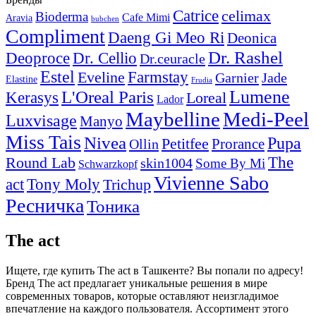
Catrice
celimax
Bioderma
Cafe Mimi
Aravia
bubchen
Compliment
Daeng Gi Meo Ri
Deonica
Dr. Rashel
Deoproce
Dr. Cellio
Dr.ceuracle
Estel
Farmstay
Eveline
Garnier
Jade
Elastine
Frudia
Lumene
L'Oreal Paris
Kerasys
Loreal
Lador
Maybelline
Medi-Peel
Luxvisage
Manyo
Miss Tais
Nivea
Pupa
Petitfee
Ollin
Prorance
Round Lab
The
skin1004
Some By Mi
Schwarzkopf
Vivienne Sabo
Tony Moly
act
Trichup
Ресничка
Тоника
The act
Ищете, где купить The act в Ташкенте? Вы попали по адресу!
Бренд The act предлагает уникальные решения в мире
современных товаров, которые оставляют неизгладимое
впечатление на каждого пользователя. Ассортимент этого