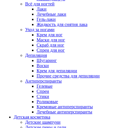
Всё для ногтей
Лаки
Лечебные лаки
Гель-лаки
Жидкость для снятия лака
Уход за ногами
Крем для ног
Маски для ног
Скраб для ног
Спреи для ног
Депиляция
Шугаринг
Воски
Крем для депиляции
Прочие средства для депиляции
Антиперспиранты
Гелевые
Спреи
Стики
Роликовые
Кремовые антиперспиранты
Лечебные антиперспиранты
Детская косметика
Детские шампуни
Детские пены и гели