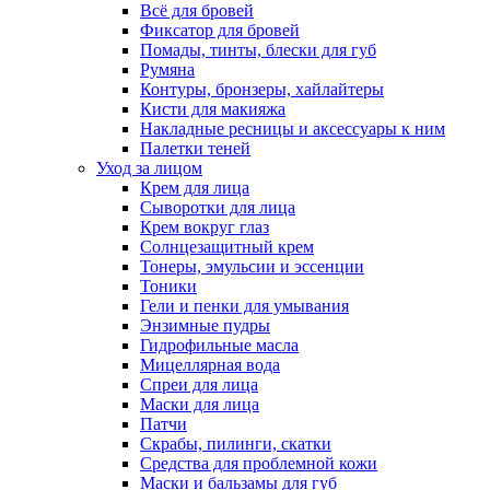
Всё для бровей
Фиксатор для бровей
Помады, тинты, блески для губ
Румяна
Контуры, бронзеры, хайлайтеры
Кисти для макияжа
Накладные ресницы и аксессуары к ним
Палетки теней
Уход за лицом
Крем для лица
Сыворотки для лица
Крем вокруг глаз
Солнцезащитный крем
Тонеры, эмульсии и эссенции
Тоники
Гели и пенки для умывания
Энзимные пудры
Гидрофильные масла
Мицеллярная вода
Спреи для лица
Маски для лица
Патчи
Скрабы, пилинги, скатки
Средства для проблемной кожи
Маски и бальзамы для губ