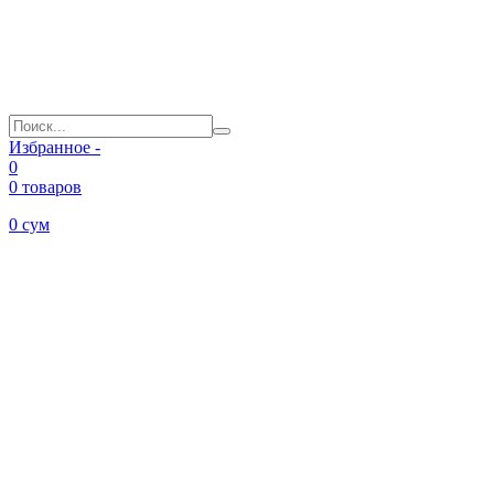
Избранное -
0
0 товаров
0
сум