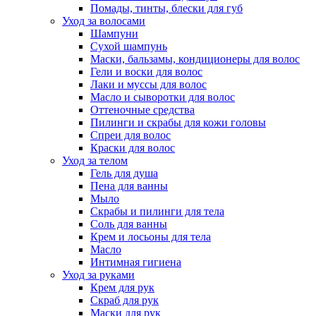
Помады, тинты, блески для губ
Уход за волосами
Шампуни
Сухой шампунь
Маски, бальзамы, кондиционеры для волос
Гели и воски для волос
Лаки и муссы для волос
Масло и сыворотки для волос
Оттеночные средства
Пилинги и скрабы для кожи головы
Спреи для волос
Краски для волос
Уход за телом
Гель для душа
Пена для ванны
Мыло
Скрабы и пилинги для тела
Соль для ванны
Крем и лосьоны для тела
Масло
Интимная гигиена
Уход за руками
Крем для рук
Скраб для рук
Маски для рук