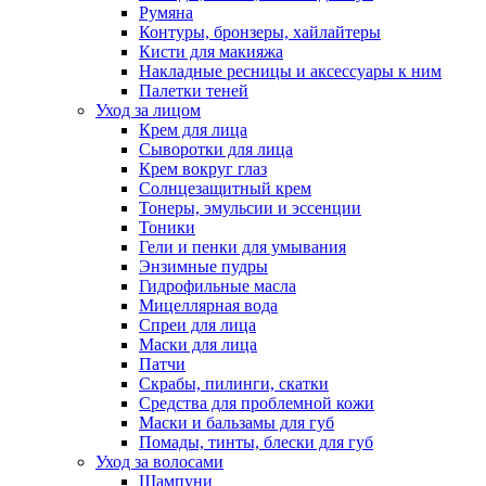
Румяна
Контуры, бронзеры, хайлайтеры
Кисти для макияжа
Накладные ресницы и аксессуары к ним
Палетки теней
Уход за лицом
Крем для лица
Сыворотки для лица
Крем вокруг глаз
Солнцезащитный крем
Тонеры, эмульсии и эссенции
Тоники
Гели и пенки для умывания
Энзимные пудры
Гидрофильные масла
Мицеллярная вода
Спреи для лица
Маски для лица
Патчи
Скрабы, пилинги, скатки
Средства для проблемной кожи
Маски и бальзамы для губ
Помады, тинты, блески для губ
Уход за волосами
Шампуни