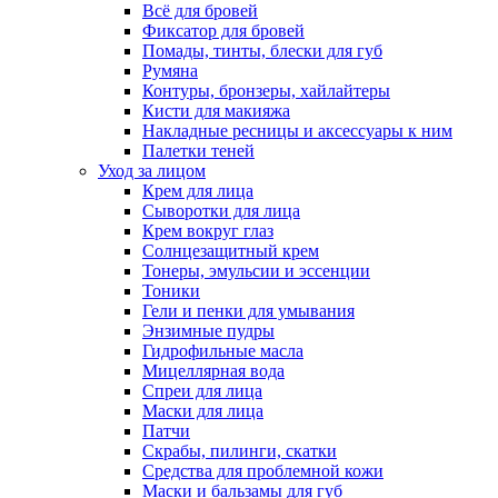
Всё для бровей
Фиксатор для бровей
Помады, тинты, блески для губ
Румяна
Контуры, бронзеры, хайлайтеры
Кисти для макияжа
Накладные ресницы и аксессуары к ним
Палетки теней
Уход за лицом
Крем для лица
Сыворотки для лица
Крем вокруг глаз
Солнцезащитный крем
Тонеры, эмульсии и эссенции
Тоники
Гели и пенки для умывания
Энзимные пудры
Гидрофильные масла
Мицеллярная вода
Спреи для лица
Маски для лица
Патчи
Скрабы, пилинги, скатки
Средства для проблемной кожи
Маски и бальзамы для губ