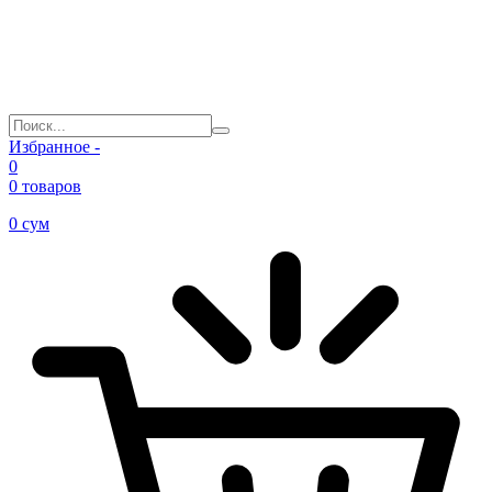
Избранное -
0
0 товаров
0
сум