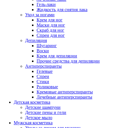
Гель-лаки
Жидкость для снятия лака
Уход за ногами
Крем для ног
Маски для ног
Скраб для ног
Спреи для ног
Депиляция
Шугаринг
Воски
Крем для депиляции
Прочие средства для депиляции
Антиперспиранты
Гелевые
Спреи
Стики
Роликовые
Кремовые антиперспиранты
Лечебные антиперспиранты
Детская косметика
Детские шампуни
Детские пены и гели
Детское мыло
Мужская косметика
Уходы за лицом для мужчин