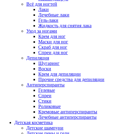
Всё для ногтей
Лаки
Лечебные лаки
Гель-лаки
Жидкость для снятия лака
Уход за ногами
Крем для ног
Маски для ног
Скраб для ног
Спреи для ног
Депиляция
Шугаринг
Воски
Крем для депиляции
Прочие средства для депиляции
Антиперспиранты
Гелевые
Спреи
Стики
Роликовые
Кремовые антиперспиранты
Лечебные антиперспиранты
Детская косметика
Детские шампуни
Детские пены и гели