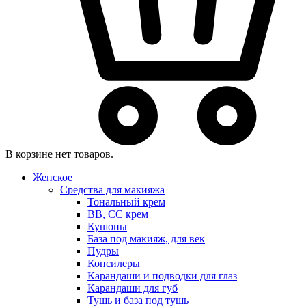
В корзине нет товаров.
Женское
Средства для макияжа
Тональный крем
BB, CC крем
Кушоны
База под макияж, для век
Пудры
Консилеры
Карандаши и подводки для глаз
Карандаши для губ
Тушь и база под тушь