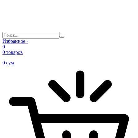
Избранное -
0
0 товаров
0
сум