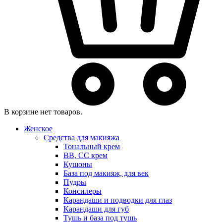
В корзине нет товаров.
Женское
Средства для макияжа
Тональный крем
BB, CC крем
Кушоны
База под макияж, для век
Пудры
Консилеры
Карандаши и подводки для глаз
Карандаши для губ
Тушь и база под тушь