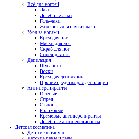
Всё для ногтей
Лаки
Лечебные лаки
Гель-лаки
Жидкость для снятия лака
Уход за ногами
Крем для ног
Маски для ног
Скраб для ног
Спреи для ног
Депиляция
Шугаринг
Воски
Крем для депиляции
Прочие средства для депиляции
Антиперспиранты
Гелевые
Спреи
Стики
Роликовые
Кремовые антиперспиранты
Лечебные антиперспиранты
Детская косметика
Детские шампуни
Детские пены и гели