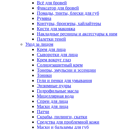
Всё для бровей
Фиксатор для бровей
Помады, тинты, блески для губ
Румяна
Контуры, бронзеры, хайлайтеры
Кисти для макияжа
Накладные ресницы и аксессуары к ним
Палетки теней
Уход за лицом
Крем для лица
Сыворотки для лица
Крем вокруг глаз
Солнцезащитный крем
Тонеры, эмульсии и эссенции
Тоники
Гели и пенки для умывания
Энзимные пудры
Гидрофильные масла
Мицеллярная вода
Спреи для лица
Маски для лица
Патчи
Скрабы, пилинги, скатки
Средства для проблемной кожи
Маски и бальзамы для губ