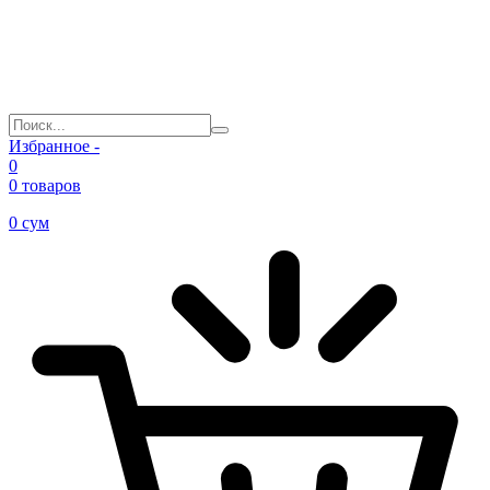
Избранное -
0
0 товаров
0
сум