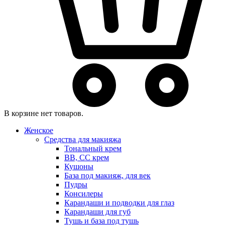
В корзине нет товаров.
Женское
Средства для макияжа
Тональный крем
BB, CC крем
Кушоны
База под макияж, для век
Пудры
Консилеры
Карандаши и подводки для глаз
Карандаши для губ
Тушь и база под тушь