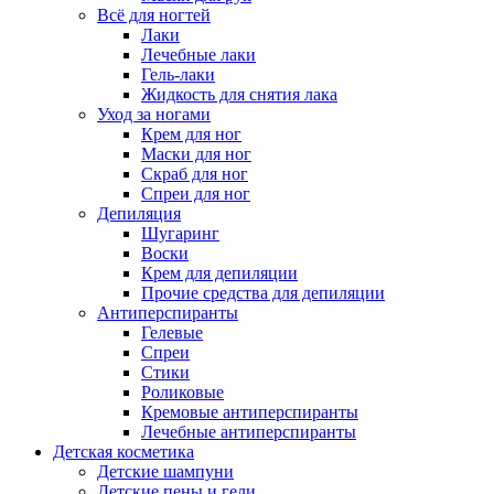
Всё для ногтей
Лаки
Лечебные лаки
Гель-лаки
Жидкость для снятия лака
Уход за ногами
Крем для ног
Маски для ног
Скраб для ног
Спреи для ног
Депиляция
Шугаринг
Воски
Крем для депиляции
Прочие средства для депиляции
Антиперспиранты
Гелевые
Спреи
Стики
Роликовые
Кремовые антиперспиранты
Лечебные антиперспиранты
Детская косметика
Детские шампуни
Детские пены и гели