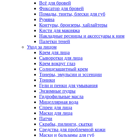
Всё для бровей
Фиксатор для бровей
Помады, тинты, блески для губ
Румяна
Контуры, бронзеры, хайлайтеры
Кисти для макияжа
Накладные ресницы и аксессуары к ним
Палетки теней
Уход за лицом
Крем для лица
Сыворотки для лица
Крем вокруг глаз
Солнцезащитный крем
Тонеры, эмульсии и эссенции
Тоники
Гели и пенки для умывания
Энзимные пудры
Гидрофильные масла
Мицеллярная вода
Спреи для лица
Маски для лица
Патчи
Скрабы, пилинги, скатки
Средства для проблемной кожи
Маски и бальзамы для губ