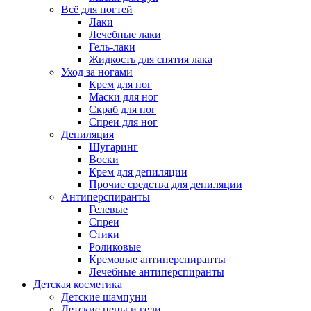
Всё для ногтей
Лаки
Лечебные лаки
Гель-лаки
Жидкость для снятия лака
Уход за ногами
Крем для ног
Маски для ног
Скраб для ног
Спреи для ног
Депиляция
Шугаринг
Воски
Крем для депиляции
Прочие средства для депиляции
Антиперспиранты
Гелевые
Спреи
Стики
Роликовые
Кремовые антиперспиранты
Лечебные антиперспиранты
Детская косметика
Детские шампуни
Детские пены и гели