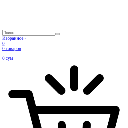
Избранное -
0
0 товаров
0
сум