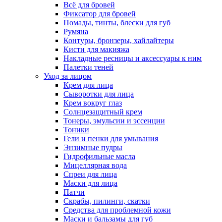
Всё для бровей
Фиксатор для бровей
Помады, тинты, блески для губ
Румяна
Контуры, бронзеры, хайлайтеры
Кисти для макияжа
Накладные ресницы и аксессуары к ним
Палетки теней
Уход за лицом
Крем для лица
Сыворотки для лица
Крем вокруг глаз
Солнцезащитный крем
Тонеры, эмульсии и эссенции
Тоники
Гели и пенки для умывания
Энзимные пудры
Гидрофильные масла
Мицеллярная вода
Спреи для лица
Маски для лица
Патчи
Скрабы, пилинги, скатки
Средства для проблемной кожи
Маски и бальзамы для губ