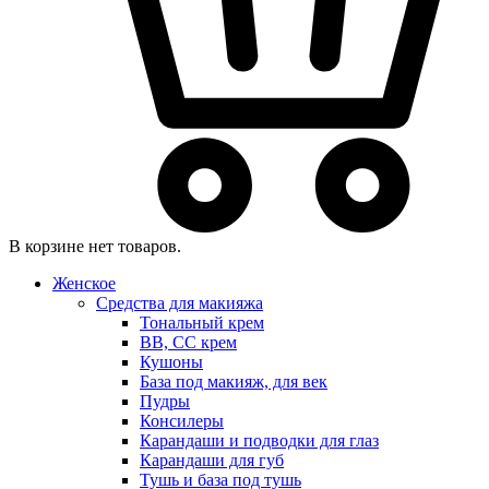
В корзине нет товаров.
Женское
Средства для макияжа
Тональный крем
BB, CC крем
Кушоны
База под макияж, для век
Пудры
Консилеры
Карандаши и подводки для глаз
Карандаши для губ
Тушь и база под тушь