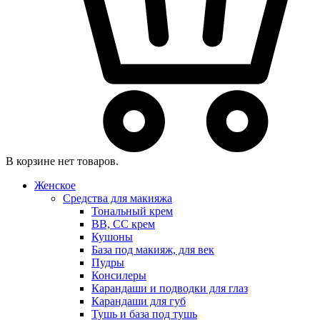
В корзине нет товаров.
Женское
Средства для макияжа
Тональный крем
BB, CC крем
Кушоны
База под макияж, для век
Пудры
Консилеры
Карандаши и подводки для глаз
Карандаши для губ
Тушь и база под тушь