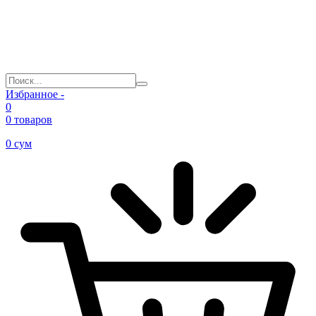
Избранное -
0
0 товаров
0
сум