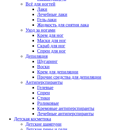
Всё для ногтей
Лаки
Лечебные лаки
Гель-лаки
Жидкость для снятия лака
Уход за ногами
Крем для ног
Маски для ног
Скраб для ног
Спреи для ног
Депиляция
Шугаринг
Воски
Крем для депиляции
Прочие средства для депиляции
Антиперспиранты
Гелевые
Спреи
Стики
Роликовые
Кремовые антиперспиранты
Лечебные антиперспиранты
Детская косметика
Детские шампуни
Детские пены и гели