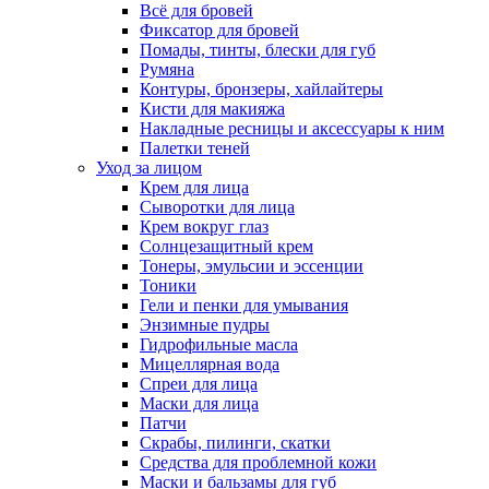
Всё для бровей
Фиксатор для бровей
Помады, тинты, блески для губ
Румяна
Контуры, бронзеры, хайлайтеры
Кисти для макияжа
Накладные ресницы и аксессуары к ним
Палетки теней
Уход за лицом
Крем для лица
Сыворотки для лица
Крем вокруг глаз
Солнцезащитный крем
Тонеры, эмульсии и эссенции
Тоники
Гели и пенки для умывания
Энзимные пудры
Гидрофильные масла
Мицеллярная вода
Спреи для лица
Маски для лица
Патчи
Скрабы, пилинги, скатки
Средства для проблемной кожи
Маски и бальзамы для губ