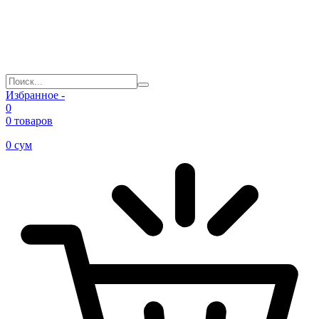
Избранное -
0
0 товаров
0
сум