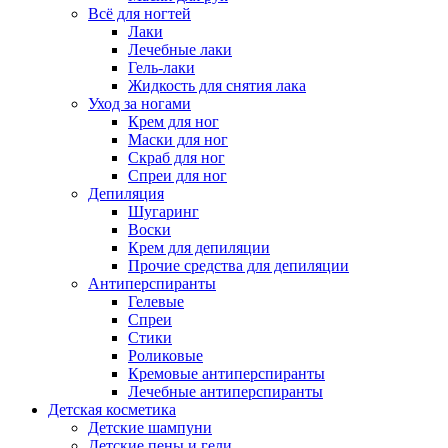
Всё для ногтей
Лаки
Лечебные лаки
Гель-лаки
Жидкость для снятия лака
Уход за ногами
Крем для ног
Маски для ног
Скраб для ног
Спреи для ног
Депиляция
Шугаринг
Воски
Крем для депиляции
Прочие средства для депиляции
Антиперспиранты
Гелевые
Спреи
Стики
Роликовые
Кремовые антиперспиранты
Лечебные антиперспиранты
Детская косметика
Детские шампуни
Детские пены и гели