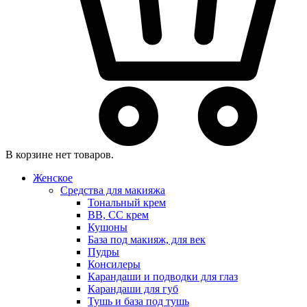
В корзине нет товаров.
Женское
Средства для макияжа
Тональный крем
BB, CC крем
Кушоны
База под макияж, для век
Пудры
Консилеры
Карандаши и подводки для глаз
Карандаши для губ
Тушь и база под тушь