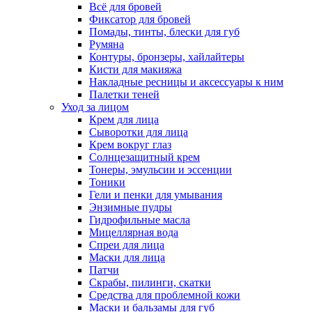
Всё для бровей
Фиксатор для бровей
Помады, тинты, блески для губ
Румяна
Контуры, бронзеры, хайлайтеры
Кисти для макияжа
Накладные ресницы и аксессуары к ним
Палетки теней
Уход за лицом
Крем для лица
Сыворотки для лица
Крем вокруг глаз
Солнцезащитный крем
Тонеры, эмульсии и эссенции
Тоники
Гели и пенки для умывания
Энзимные пудры
Гидрофильные масла
Мицеллярная вода
Спреи для лица
Маски для лица
Патчи
Скрабы, пилинги, скатки
Средства для проблемной кожи
Маски и бальзамы для губ