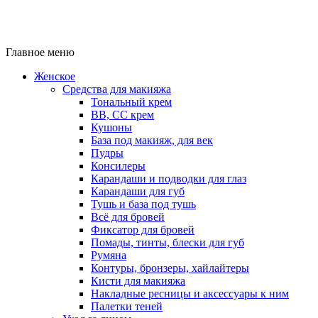
Главное меню
Женское
Средства для макияжа
Тональный крем
BB, CC крем
Кушоны
База под макияж, для век
Пудры
Консилеры
Карандаши и подводки для глаз
Карандаши для губ
Тушь и база под тушь
Всё для бровей
Фиксатор для бровей
Помады, тинты, блески для губ
Румяна
Контуры, бронзеры, хайлайтеры
Кисти для макияжа
Накладные ресницы и аксессуары к ним
Палетки теней