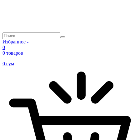
Избранное -
0
0 товаров
0
сум