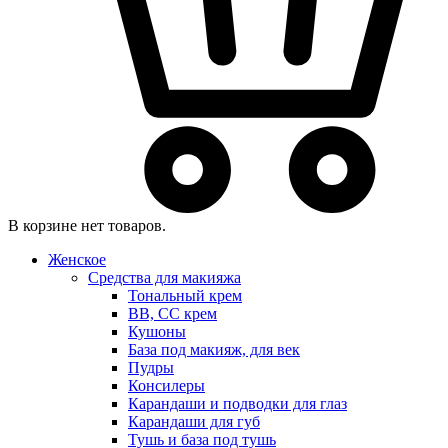
В корзине нет товаров.
Женское
Средства для макияжа
Тональный крем
BB, CC крем
Кушоны
База под макияж, для век
Пудры
Консилеры
Карандаши и подводки для глаз
Карандаши для губ
Тушь и база под тушь