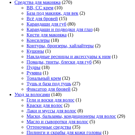
Средства для макияжа
(270)
BB, CC крем
(10)
База под макияж, для век
(2)
Всё для бровей
(15)
Карандаши для губ
(80)
Карандаши и подводки для глаз
(4)
Кисти для макияжа
(1)
Консилеры
(18)
Контуры, бронзеры, хайлайтеры
(2)
Кушоны
(1)
Накладные ресницы и аксессуары к ним
(1)
Помады, тинты, блески для губ
(56)
Пудры
(18)
Румяна
(1)
Тональный крем
(32)
Тушь и база под тушь
(27)
Фиксатор для бровей
(2)
Уход за волосами
(140)
Гели и воски для волос
(1)
Краски для волос
(2)
Лаки и муссы для волос
(8)
Маски, бальзамы, кондиционеры для волос
(29)
Масло и сыворотки для волос
(5)
Оттеночные средства
(35)
Пилинги и скрабы для кожи головы
(1)