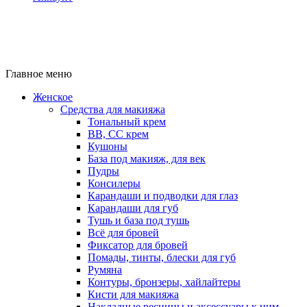
Главное меню
Женское
Средства для макияжа
Тональный крем
BB, CC крем
Кушоны
База под макияж, для век
Пудры
Консилеры
Карандаши и подводки для глаз
Карандаши для губ
Тушь и база под тушь
Всё для бровей
Фиксатор для бровей
Помады, тинты, блески для губ
Румяна
Контуры, бронзеры, хайлайтеры
Кисти для макияжа
Накладные ресницы и аксессуары к ним