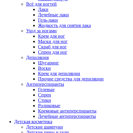
Всё для ногтей
Лаки
Лечебные лаки
Гель-лаки
Жидкость для снятия лака
Уход за ногами
Крем для ног
Маски для ног
Скраб для ног
Спреи для ног
Депиляция
Шугаринг
Воски
Крем для депиляции
Прочие средства для депиляции
Антиперспиранты
Гелевые
Спреи
Стики
Роликовые
Кремовые антиперспиранты
Лечебные антиперспиранты
Детская косметика
Детские шампуни
Детские пены и гели