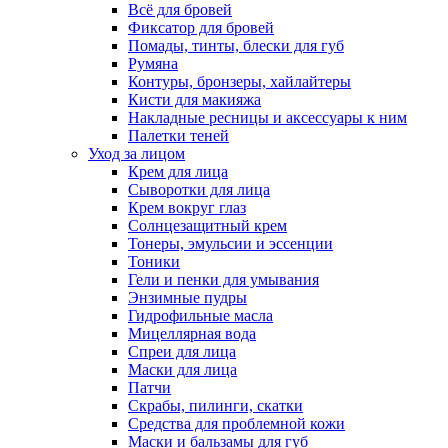
Всё для бровей
Фиксатор для бровей
Помады, тинты, блески для губ
Румяна
Контуры, бронзеры, хайлайтеры
Кисти для макияжа
Накладные ресницы и аксессуары к ним
Палетки теней
Уход за лицом
Крем для лица
Сыворотки для лица
Крем вокруг глаз
Солнцезащитный крем
Тонеры, эмульсии и эссенции
Тоники
Гели и пенки для умывания
Энзимные пудры
Гидрофильные масла
Мицеллярная вода
Спреи для лица
Маски для лица
Патчи
Скрабы, пилинги, скатки
Средства для проблемной кожи
Маски и бальзамы для губ