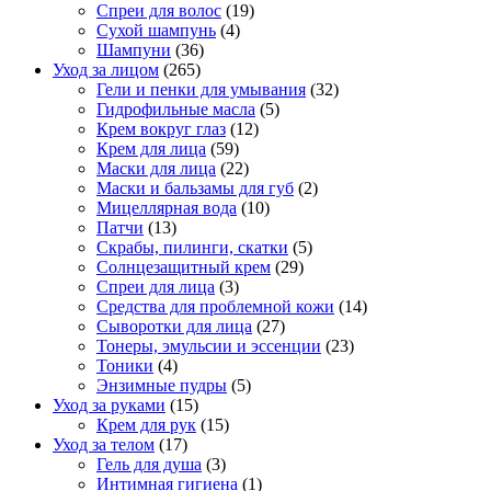
Спреи для волос
(19)
Сухой шампунь
(4)
Шампуни
(36)
Уход за лицом
(265)
Гели и пенки для умывания
(32)
Гидрофильные масла
(5)
Крем вокруг глаз
(12)
Крем для лица
(59)
Маски для лица
(22)
Маски и бальзамы для губ
(2)
Мицеллярная вода
(10)
Патчи
(13)
Скрабы, пилинги, скатки
(5)
Солнцезащитный крем
(29)
Спреи для лица
(3)
Средства для проблемной кожи
(14)
Сыворотки для лица
(27)
Тонеры, эмульсии и эссенции
(23)
Тоники
(4)
Энзимные пудры
(5)
Уход за руками
(15)
Крем для рук
(15)
Уход за телом
(17)
Гель для душа
(3)
Интимная гигиена
(1)