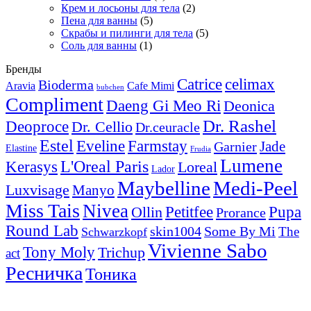
Крем и лосьоны для тела
(2)
Пена для ванны
(5)
Скрабы и пилинги для тела
(5)
Соль для ванны
(1)
Бренды
Catrice
celimax
Bioderma
Aravia
Cafe Mimi
bubchen
Compliment
Daeng Gi Meo Ri
Deonica
Dr. Rashel
Deoproce
Dr. Cellio
Dr.ceuracle
Estel
Eveline
Farmstay
Jade
Garnier
Elastine
Frudia
Lumene
L'Oreal Paris
Kerasys
Loreal
Lador
Maybelline
Medi-Peel
Luxvisage
Manyo
Miss Tais
Nivea
Pupa
Petitfee
Ollin
Prorance
Round Lab
skin1004
Some By Mi
The
Schwarzkopf
Vivienne Sabo
Tony Moly
Trichup
act
Ресничка
Тоника