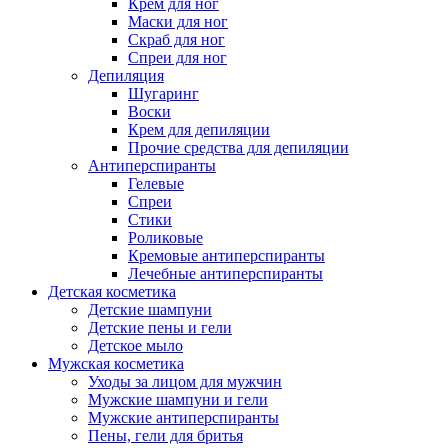
Крем для ног
Маски для ног
Скраб для ног
Спреи для ног
Депиляция
Шугаринг
Воски
Крем для депиляции
Прочие средства для депиляции
Антиперспиранты
Гелевые
Спреи
Стики
Роликовые
Кремовые антиперспиранты
Лечебные антиперспиранты
Детская косметика
Детские шампуни
Детские пены и гели
Детское мыло
Мужская косметика
Уходы за лицом для мужчин
Мужские шампуни и гели
Мужские антиперспиранты
Пены, гели для бритья