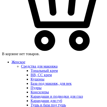
В корзине нет товаров.
Женское
Средства для макияжа
Тональный крем
BB, CC крем
Кушоны
База под макияж, для век
Пудры
Консилеры
Карандаши и подводки для глаз
Карандаши для губ
Тушь и база под тушь