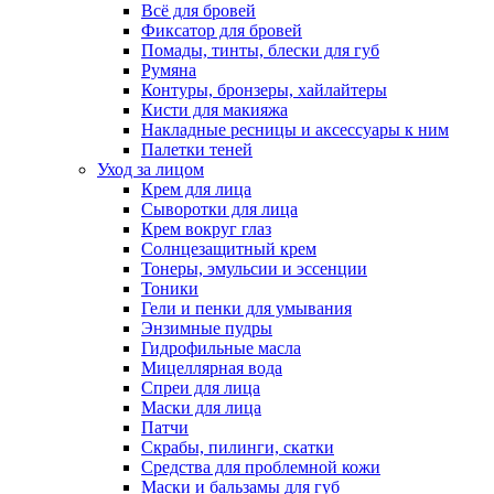
Всё для бровей
Фиксатор для бровей
Помады, тинты, блески для губ
Румяна
Контуры, бронзеры, хайлайтеры
Кисти для макияжа
Накладные ресницы и аксессуары к ним
Палетки теней
Уход за лицом
Крем для лица
Сыворотки для лица
Крем вокруг глаз
Солнцезащитный крем
Тонеры, эмульсии и эссенции
Тоники
Гели и пенки для умывания
Энзимные пудры
Гидрофильные масла
Мицеллярная вода
Спреи для лица
Маски для лица
Патчи
Скрабы, пилинги, скатки
Средства для проблемной кожи
Маски и бальзамы для губ