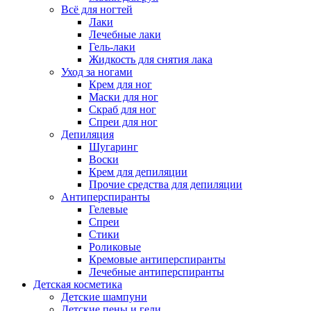
Всё для ногтей
Лаки
Лечебные лаки
Гель-лаки
Жидкость для снятия лака
Уход за ногами
Крем для ног
Маски для ног
Скраб для ног
Спреи для ног
Депиляция
Шугаринг
Воски
Крем для депиляции
Прочие средства для депиляции
Антиперспиранты
Гелевые
Спреи
Стики
Роликовые
Кремовые антиперспиранты
Лечебные антиперспиранты
Детская косметика
Детские шампуни
Детские пены и гели