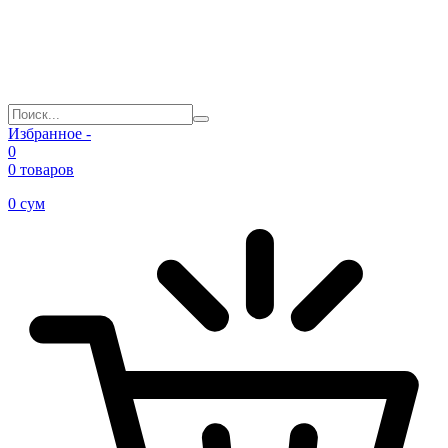
Избранное -
0
0 товаров
0
сум