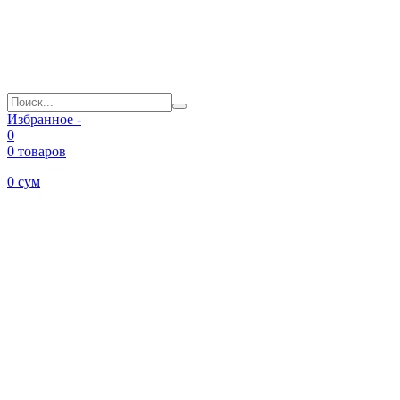
Избранное -
0
0 товаров
0
сум