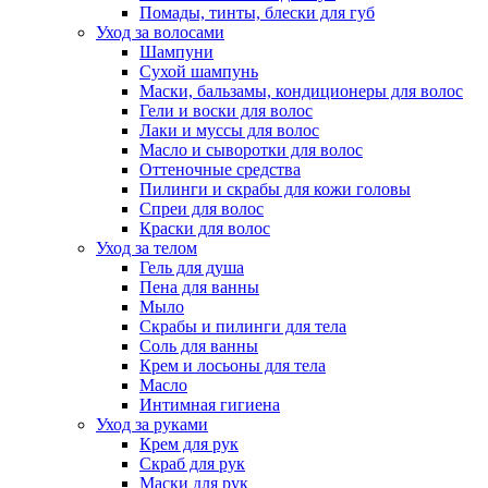
Помады, тинты, блески для губ
Уход за волосами
Шампуни
Сухой шампунь
Маски, бальзамы, кондиционеры для волос
Гели и воски для волос
Лаки и муссы для волос
Масло и сыворотки для волос
Оттеночные средства
Пилинги и скрабы для кожи головы
Спреи для волос
Краски для волос
Уход за телом
Гель для душа
Пена для ванны
Мыло
Скрабы и пилинги для тела
Соль для ванны
Крем и лосьоны для тела
Масло
Интимная гигиена
Уход за руками
Крем для рук
Скраб для рук
Маски для рук