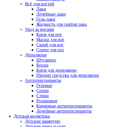
Всё для ногтей
Лаки
Лечебные лаки
Гель-лаки
Жидкость для снятия лака
Уход за ногами
Крем для ног
Маски для ног
Скраб для ног
Спреи для ног
Депиляция
Шугаринг
Воски
Крем для депиляции
Прочие средства для депиляции
Антиперспиранты
Гелевые
Спреи
Стики
Роликовые
Кремовые антиперспиранты
Лечебные антиперспиранты
Детская косметика
Детские шампуни
Детские пены и гели