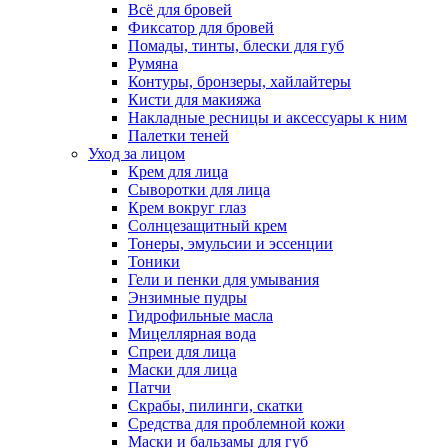
Всё для бровей
Фиксатор для бровей
Помады, тинты, блески для губ
Румяна
Контуры, бронзеры, хайлайтеры
Кисти для макияжа
Накладные ресницы и аксессуары к ним
Палетки теней
Уход за лицом
Крем для лица
Сыворотки для лица
Крем вокруг глаз
Солнцезащитный крем
Тонеры, эмульсии и эссенции
Тоники
Гели и пенки для умывания
Энзимные пудры
Гидрофильные масла
Мицеллярная вода
Спреи для лица
Маски для лица
Патчи
Скрабы, пилинги, скатки
Средства для проблемной кожи
Маски и бальзамы для губ