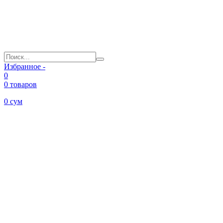
Избранное -
0
0 товаров
0
сум