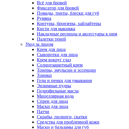
Всё для бровей
Фиксатор для бровей
Помады, тинты, блески для губ
Румяна
Контуры, бронзеры, хайлайтеры
Кисти для макияжа
Накладные ресницы и аксессуары к ним
Палетки теней
Уход за лицом
Крем для лица
Сыворотки для лица
Крем вокруг глаз
Солнцезащитный крем
Тонеры, эмульсии и эссенции
Тоники
Гели и пенки для умывания
Энзимные пудры
Гидрофильные масла
Мицеллярная вода
Спреи для лица
Маски для лица
Патчи
Скрабы, пилинги, скатки
Средства для проблемной кожи
Маски и бальзамы для губ