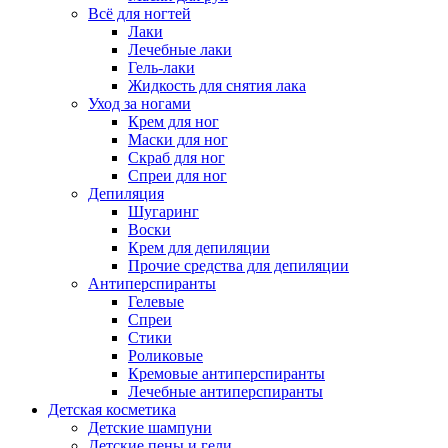
Всё для ногтей
Лаки
Лечебные лаки
Гель-лаки
Жидкость для снятия лака
Уход за ногами
Крем для ног
Маски для ног
Скраб для ног
Спреи для ног
Депиляция
Шугаринг
Воски
Крем для депиляции
Прочие средства для депиляции
Антиперспиранты
Гелевые
Спреи
Стики
Роликовые
Кремовые антиперспиранты
Лечебные антиперспиранты
Детская косметика
Детские шампуни
Детские пены и гели