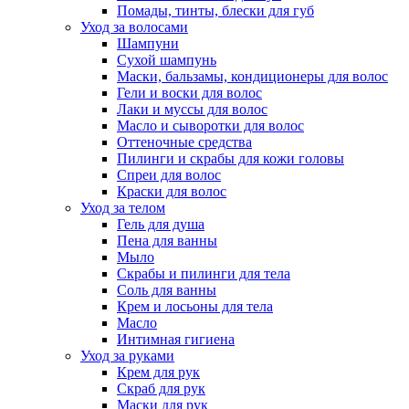
Помады, тинты, блески для губ
Уход за волосами
Шампуни
Сухой шампунь
Маски, бальзамы, кондиционеры для волос
Гели и воски для волос
Лаки и муссы для волос
Масло и сыворотки для волос
Оттеночные средства
Пилинги и скрабы для кожи головы
Спреи для волос
Краски для волос
Уход за телом
Гель для душа
Пена для ванны
Мыло
Скрабы и пилинги для тела
Соль для ванны
Крем и лосьоны для тела
Масло
Интимная гигиена
Уход за руками
Крем для рук
Скраб для рук
Маски для рук