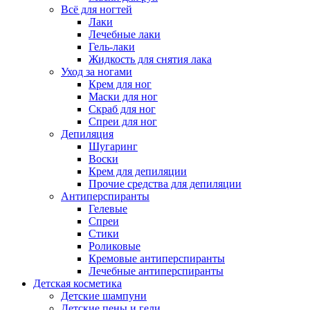
Всё для ногтей
Лаки
Лечебные лаки
Гель-лаки
Жидкость для снятия лака
Уход за ногами
Крем для ног
Маски для ног
Скраб для ног
Спреи для ног
Депиляция
Шугаринг
Воски
Крем для депиляции
Прочие средства для депиляции
Антиперспиранты
Гелевые
Спреи
Стики
Роликовые
Кремовые антиперспиранты
Лечебные антиперспиранты
Детская косметика
Детские шампуни
Детские пены и гели