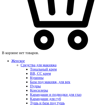
В корзине нет товаров.
Женское
Средства для макияжа
Тональный крем
BB, CC крем
Кушоны
База под макияж, для век
Пудры
Консилеры
Карандаши и подводки для глаз
Карандаши для губ
Тушь и база под тушь