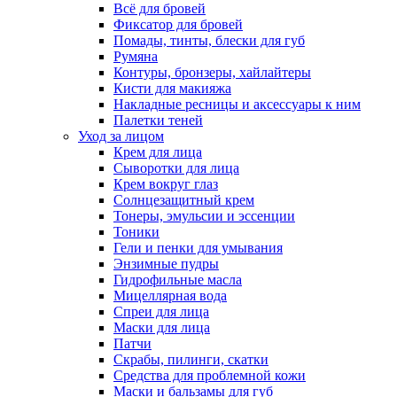
Всё для бровей
Фиксатор для бровей
Помады, тинты, блески для губ
Румяна
Контуры, бронзеры, хайлайтеры
Кисти для макияжа
Накладные ресницы и аксессуары к ним
Палетки теней
Уход за лицом
Крем для лица
Сыворотки для лица
Крем вокруг глаз
Солнцезащитный крем
Тонеры, эмульсии и эссенции
Тоники
Гели и пенки для умывания
Энзимные пудры
Гидрофильные масла
Мицеллярная вода
Спреи для лица
Маски для лица
Патчи
Скрабы, пилинги, скатки
Средства для проблемной кожи
Маски и бальзамы для губ