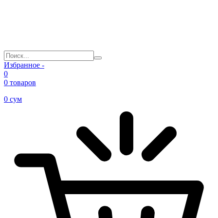
Избранное -
0
0 товаров
0
сум