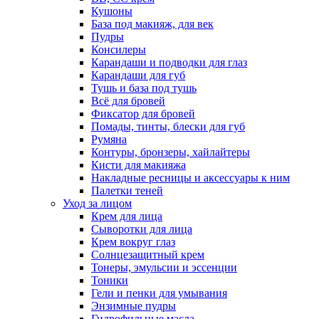
Кушоны
База под макияж, для век
Пудры
Консилеры
Карандаши и подводки для глаз
Карандаши для губ
Тушь и база под тушь
Всё для бровей
Фиксатор для бровей
Помады, тинты, блески для губ
Румяна
Контуры, бронзеры, хайлайтеры
Кисти для макияжа
Накладные ресницы и аксессуары к ним
Палетки теней
Уход за лицом
Крем для лица
Сыворотки для лица
Крем вокруг глаз
Солнцезащитный крем
Тонеры, эмульсии и эссенции
Тоники
Гели и пенки для умывания
Энзимные пудры
Гидрофильные масла