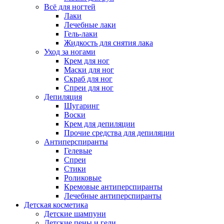
Всё для ногтей
Лаки
Лечебные лаки
Гель-лаки
Жидкость для снятия лака
Уход за ногами
Крем для ног
Маски для ног
Скраб для ног
Спреи для ног
Депиляция
Шугаринг
Воски
Крем для депиляции
Прочие средства для депиляции
Антиперспиранты
Гелевые
Спреи
Стики
Роликовые
Кремовые антиперспиранты
Лечебные антиперспиранты
Детская косметика
Детские шампуни
Детские пены и гели