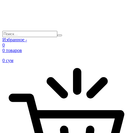
Избранное -
0
0 товаров
0
сум