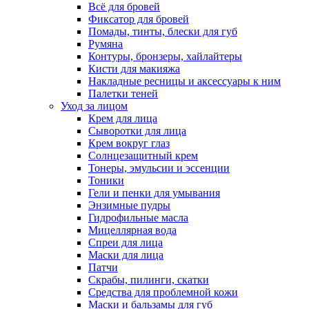
Всё для бровей
Фиксатор для бровей
Помады, тинты, блески для губ
Румяна
Контуры, бронзеры, хайлайтеры
Кисти для макияжа
Накладные ресницы и аксессуары к ним
Палетки теней
Уход за лицом
Крем для лица
Сыворотки для лица
Крем вокруг глаз
Солнцезащитный крем
Тонеры, эмульсии и эссенции
Тоники
Гели и пенки для умывания
Энзимные пудры
Гидрофильные масла
Мицеллярная вода
Спреи для лица
Маски для лица
Патчи
Скрабы, пилинги, скатки
Средства для проблемной кожи
Маски и бальзамы для губ