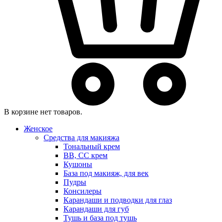
В корзине нет товаров.
Женское
Средства для макияжа
Тональный крем
BB, CC крем
Кушоны
База под макияж, для век
Пудры
Консилеры
Карандаши и подводки для глаз
Карандаши для губ
Тушь и база под тушь