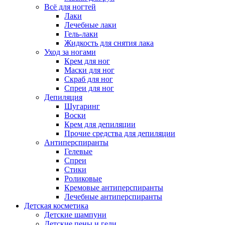
Всё для ногтей
Лаки
Лечебные лаки
Гель-лаки
Жидкость для снятия лака
Уход за ногами
Крем для ног
Маски для ног
Скраб для ног
Спреи для ног
Депиляция
Шугаринг
Воски
Крем для депиляции
Прочие средства для депиляции
Антиперспиранты
Гелевые
Спреи
Стики
Роликовые
Кремовые антиперспиранты
Лечебные антиперспиранты
Детская косметика
Детские шампуни
Детские пены и гели