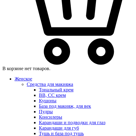
В корзине нет товаров.
Женское
Средства для макияжа
Тональный крем
BB, CC крем
Кушоны
База под макияж, для век
Пудры
Консилеры
Карандаши и подводки для глаз
Карандаши для губ
Тушь и база под тушь