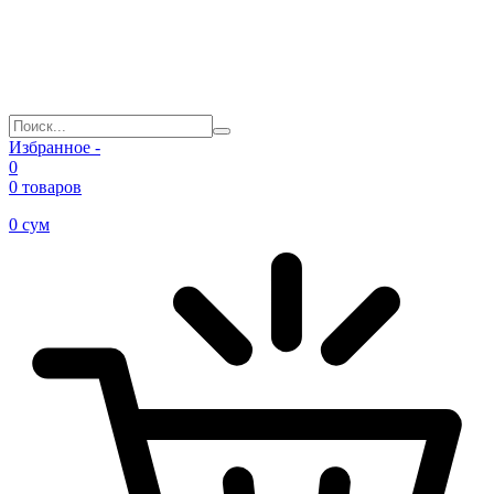
Избранное -
0
0 товаров
0
сум