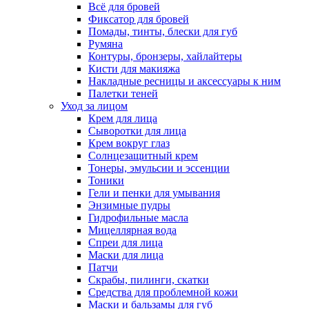
Всё для бровей
Фиксатор для бровей
Помады, тинты, блески для губ
Румяна
Контуры, бронзеры, хайлайтеры
Кисти для макияжа
Накладные ресницы и аксессуары к ним
Палетки теней
Уход за лицом
Крем для лица
Сыворотки для лица
Крем вокруг глаз
Солнцезащитный крем
Тонеры, эмульсии и эссенции
Тоники
Гели и пенки для умывания
Энзимные пудры
Гидрофильные масла
Мицеллярная вода
Спреи для лица
Маски для лица
Патчи
Скрабы, пилинги, скатки
Средства для проблемной кожи
Маски и бальзамы для губ