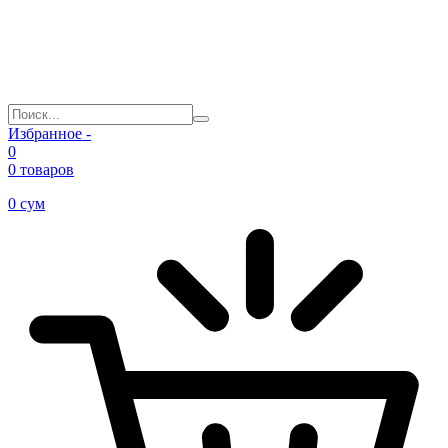
Избранное -
0
0 товаров
0
сум