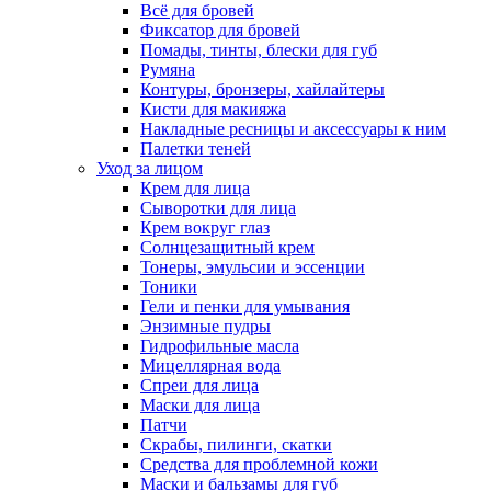
Всё для бровей
Фиксатор для бровей
Помады, тинты, блески для губ
Румяна
Контуры, бронзеры, хайлайтеры
Кисти для макияжа
Накладные ресницы и аксессуары к ним
Палетки теней
Уход за лицом
Крем для лица
Сыворотки для лица
Крем вокруг глаз
Солнцезащитный крем
Тонеры, эмульсии и эссенции
Тоники
Гели и пенки для умывания
Энзимные пудры
Гидрофильные масла
Мицеллярная вода
Спреи для лица
Маски для лица
Патчи
Скрабы, пилинги, скатки
Средства для проблемной кожи
Маски и бальзамы для губ