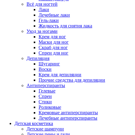
Всё для ногтей
Лаки
Лечебные лаки
Гель-лаки
Жидкость для снятия лака
Уход за ногами
Крем для ног
Маски для ног
Скраб для ног
Спреи для ног
Депиляция
Шугаринг
Воски
Крем для депиляции
Прочие средства для депиляции
Антиперспиранты
Гелевые
Спреи
Стики
Роликовые
Кремовые антиперспиранты
Лечебные антиперспиранты
Детская косметика
Детские шампуни
Детские пены и гели