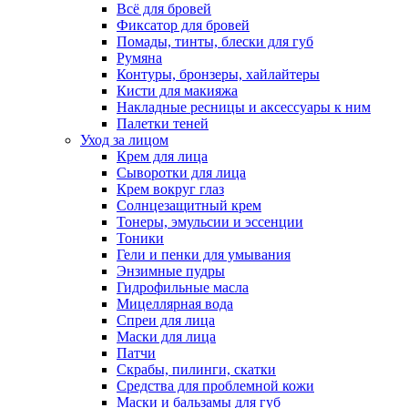
Всё для бровей
Фиксатор для бровей
Помады, тинты, блески для губ
Румяна
Контуры, бронзеры, хайлайтеры
Кисти для макияжа
Накладные ресницы и аксессуары к ним
Палетки теней
Уход за лицом
Крем для лица
Сыворотки для лица
Крем вокруг глаз
Солнцезащитный крем
Тонеры, эмульсии и эссенции
Тоники
Гели и пенки для умывания
Энзимные пудры
Гидрофильные масла
Мицеллярная вода
Спреи для лица
Маски для лица
Патчи
Скрабы, пилинги, скатки
Средства для проблемной кожи
Маски и бальзамы для губ