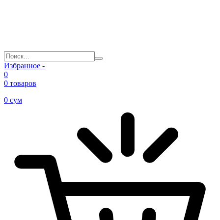
Избранное -
0
0 товаров
0
сум