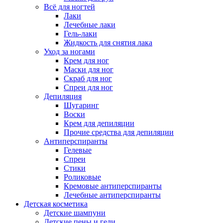
Всё для ногтей
Лаки
Лечебные лаки
Гель-лаки
Жидкость для снятия лака
Уход за ногами
Крем для ног
Маски для ног
Скраб для ног
Спреи для ног
Депиляция
Шугаринг
Воски
Крем для депиляции
Прочие средства для депиляции
Антиперспиранты
Гелевые
Спреи
Стики
Роликовые
Кремовые антиперспиранты
Лечебные антиперспиранты
Детская косметика
Детские шампуни
Детские пены и гели