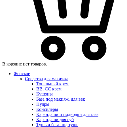
В корзине нет товаров.
Женское
Средства для макияжа
Тональный крем
BB, CC крем
Кушоны
База под макияж, для век
Пудры
Консилеры
Карандаши и подводки для глаз
Карандаши для губ
Тушь и база под тушь