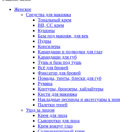
Женское
Средства для макияжа
Тональный крем
BB, CC крем
Кушоны
База под макияж, для век
Пудры
Консилеры
Карандаши и подводки для глаз
Карандаши для губ
Тушь и база под тушь
Всё для бровей
Фиксатор для бровей
Помады, тинты, блески для губ
Румяна
Контуры, бронзеры, хайлайтеры
Кисти для макияжа
Накладные ресницы и аксессуары к ним
Палетки теней
Уход за лицом
Крем для лица
Сыворотки для лица
Крем вокруг глаз
Солнцезащитный крем