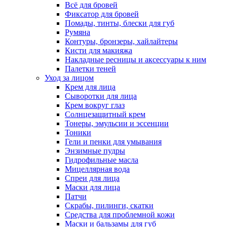
Всё для бровей
Фиксатор для бровей
Помады, тинты, блески для губ
Румяна
Контуры, бронзеры, хайлайтеры
Кисти для макияжа
Накладные ресницы и аксессуары к ним
Палетки теней
Уход за лицом
Крем для лица
Сыворотки для лица
Крем вокруг глаз
Солнцезащитный крем
Тонеры, эмульсии и эссенции
Тоники
Гели и пенки для умывания
Энзимные пудры
Гидрофильные масла
Мицеллярная вода
Спреи для лица
Маски для лица
Патчи
Скрабы, пилинги, скатки
Средства для проблемной кожи
Маски и бальзамы для губ