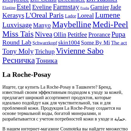
Estel
Farmstay
Eveline
Garnier
Jade
Elastine
Frudia
Lumene
L'Oreal Paris
Kerasys
Loreal
Lador
Maybelline
Medi-Peel
Luxvisage
Manyo
Miss Tais
Nivea
Pupa
Petitfee
Ollin
Prorance
Round Lab
skin1004
Some By Mi
The act
Schwarzkopf
Vivienne Sabo
Tony Moly
Trichup
Ресничка
Тоника
La Roche-Posay
Ищете, где купить La Roche-Posay в Ташкенте? Бренд,
известный своим эффективным подходом к уходу за кожей,
предлагает широкий ассортимент продуктов, которые
идеально подойдут как для чувствительной, так и для
проблемной кожи. Продукция La Roche-Posay создается на
основе термальной воды, богатой минералами, и
разрабатывается с учетом потребностей кожи в уходе и حماية.
В нашем интернет-магазине Cosmoteka вы найдете множество