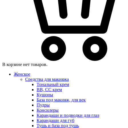
В корзине нет товаров.
Женское
Средства для макияжа
Тональный крем
BB, CC крем
Кушоны
База под макияж, для век
Пудры
Консилеры
Карандаши и подводки для глаз
Карандаши для губ
Тушь и база под тушь