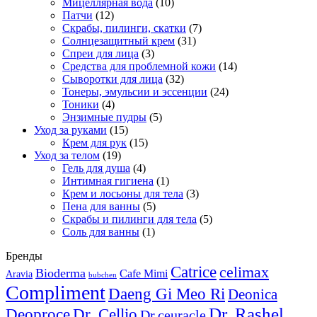
Мицеллярная вода
(10)
Патчи
(12)
Скрабы, пилинги, скатки
(7)
Солнцезащитный крем
(31)
Спреи для лица
(3)
Средства для проблемной кожи
(14)
Сыворотки для лица
(32)
Тонеры, эмульсии и эссенции
(24)
Тоники
(4)
Энзимные пудры
(5)
Уход за руками
(15)
Крем для рук
(15)
Уход за телом
(19)
Гель для душа
(4)
Интимная гигиена
(1)
Крем и лосьоны для тела
(3)
Пена для ванны
(5)
Скрабы и пилинги для тела
(5)
Соль для ванны
(1)
Бренды
Catrice
celimax
Bioderma
Cafe Mimi
Aravia
bubchen
Compliment
Daeng Gi Meo Ri
Deonica
Dr. Rashel
Deoproce
Dr. Cellio
Dr.ceuracle