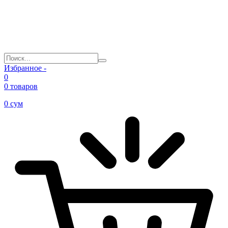
Избранное -
0
0 товаров
0
сум