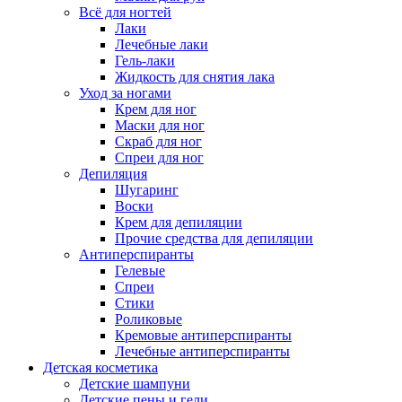
Всё для ногтей
Лаки
Лечебные лаки
Гель-лаки
Жидкость для снятия лака
Уход за ногами
Крем для ног
Маски для ног
Скраб для ног
Спреи для ног
Депиляция
Шугаринг
Воски
Крем для депиляции
Прочие средства для депиляции
Антиперспиранты
Гелевые
Спреи
Стики
Роликовые
Кремовые антиперспиранты
Лечебные антиперспиранты
Детская косметика
Детские шампуни
Детские пены и гели