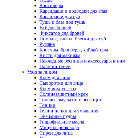
Консилеры
Карандаши и подводки для глаз
Карандаши для губ
Тушь и база под тушь
Всё для бровей
Фиксатор для бровей
Помады, тинты, блески для губ
Румяна
Контуры, бронзеры, хайлайтеры
Кисти для макияжа
Накладные ресницы и аксессуары к ним
Палетки теней
Уход за лицом
Крем для лица
Сыворотки для лица
Крем вокруг глаз
Солнцезащитный крем
Тонеры, эмульсии и эссенции
Тоники
Гели и пенки для умывания
Энзимные пудры
Гидрофильные масла
Мицеллярная вода
Спреи для лица