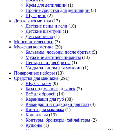
Крем для депиляции
(1)
Прочие средства для депиляции
(3)
Шугаринг
(2)
Детская косметика
(12)
Детские пены и гели
(10)
Детские шампуни
(1)
Детское мыло
(1)
Много интересного
(3)
Мужская косметика
(20)
Бальзамы, лосьоны после бритья
(5)
Мужские антиперспиранты
(13)
Пены, гели для бритья
(1)
Уходы за лицом для мужчин
(1)
Подарочные наборы
(13)
Средства для макияжа
(291)
BB, CC крем
(9)
База под макияж, для век
(2)
Всё для бровей
(14)
Карандаши для губ
(88)
Карандаши и подводки для глаз
(4)
Кисти для макияжа
(1)
Консилеры
(19)
Контуры, бронзеры, хайлайтеры
(2)
Кушоны
(1)