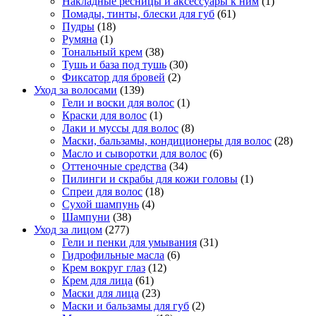
Накладные ресницы и аксессуары к ним
(1)
Помады, тинты, блески для губ
(61)
Пудры
(18)
Румяна
(1)
Тональный крем
(38)
Тушь и база под тушь
(30)
Фиксатор для бровей
(2)
Уход за волосами
(139)
Гели и воски для волос
(1)
Краски для волос
(1)
Лаки и муссы для волос
(8)
Маски, бальзамы, кондиционеры для волос
(28)
Масло и сыворотки для волос
(6)
Оттеночные средства
(34)
Пилинги и скрабы для кожи головы
(1)
Спреи для волос
(18)
Сухой шампунь
(4)
Шампуни
(38)
Уход за лицом
(277)
Гели и пенки для умывания
(31)
Гидрофильные масла
(6)
Крем вокруг глаз
(12)
Крем для лица
(61)
Маски для лица
(23)
Маски и бальзамы для губ
(2)